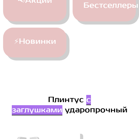
📢Акции
Бестселлеры
⚡Новинки
Плинтус
с
заглушками
ударопрочный