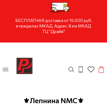
БЕСПЛАТНАЯ доставка от 15.000 руб.
в пределах МКАД. Адрес: 8 км МКАД
ТЦ "Драйв"
⚜Лепнина NMC⚜