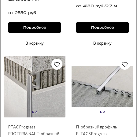
от 4180 руб./2,7 м
от 2550 руб.
Подробнее
Подробнее
В корзину
В корзину
нержавеющая сталь
PTAC Progress
П-образный профиль
PROTERMINAL Г-образный
PLTACS Progress