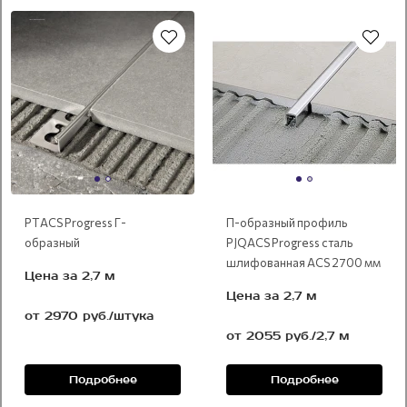
сталь сатинированная
PTАCS Progress Г-
П-образный профиль
образный
PJQACS Progress сталь
шлифованная ACS 2700 мм
Цена за 2,7 м
Цена за 2,7 м
от 2970 руб./штука
от 2055 руб./2,7 м
Подробнее
Подробнее