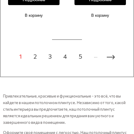
Подробнее
Подробнее
В корзину
В корзину
1
2
3
4
5
...
Привлекательные, красивые и функциональные - это всё, что вы
найдете в нашем потолочном плинтусе. Независимо от того, какой
стиль интерьера вы предпочитаете, наш потолочный плинтус
является идеальным решением для придания вам уютного и
завершенного вида в помещении.
Оформите своё помещение с легкостью. Наш потолочный плинтус