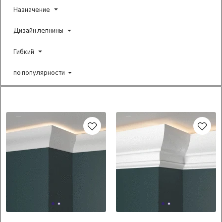
Назначение
Дизайн лепнины
Гибкий
по популярности
Под покраску
Под покраску