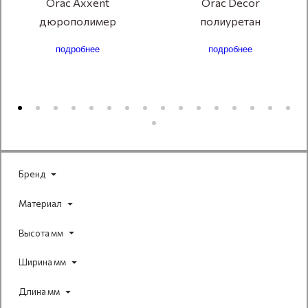
Orac Axxent
Orac Decor
дюрополимер
полиуретан
подробнее
подробнее
Бренд
Материал
Высота мм
Ширина мм
Длина мм