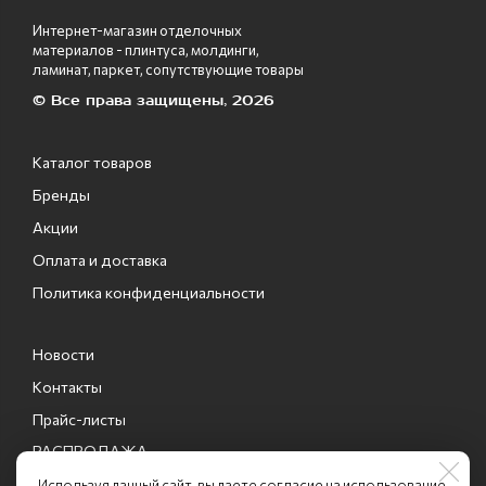
Интернет-магазин отделочных
материалов - плинтуса, молдинги,
ламинат, паркет, сопутствующие товары
© Все права защищены, 2026
Каталог товаров
Бренды
Акции
Оплата и доставка
Политика конфиденциальности
Новости
Контакты
Прайс-листы
РАСПРОДАЖА
Промо-коды
Используя данный сайт, вы даете согласие на использование