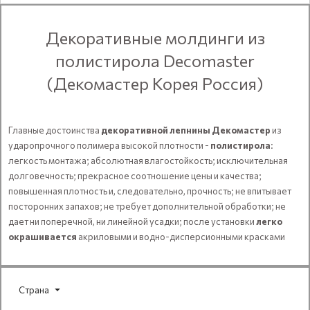
Декоративные молдинги из
полистирола Decomaster
(Декомастер Корея Россия)
Главные достоинства
декоративной лепнины Декомастер
из
ударопрочного полимера высокой плотности -
полистирола
:
легкость монтажа; абсолютная влагостойкость; исключительная
долговечность; прекрасное соотношение цены и качества;
повышенная плотность и, следовательно, прочность; не впитывает
посторонних запахов; не требует дополнительной обработки; не
дает ни поперечной, ни линейной усадки; после установки
легко
окрашивается
акриловыми и водно-дисперсионными красками
Страна