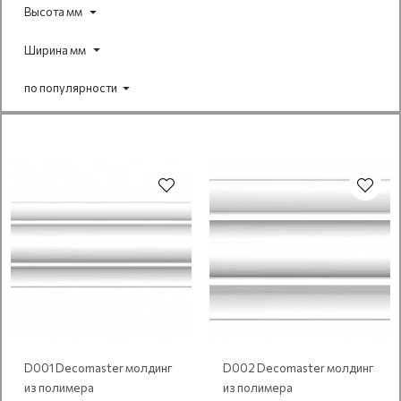
Высота мм
Ширина мм
по популярности
D001 Decomaster молдинг
D002 Decomaster молдинг
из полимера
из полимера