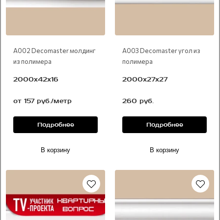
А002 Decomaster молдинг
А003 Decomaster угол из
из полимера
полимера
2000x42х16
2000х27х27
от 157 руб./метр
260 руб.
Подробнее
Подробнее
В корзину
В корзину