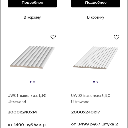
Подробнее
Подробнее
В корзину
В корзину
Под покраску
Под покраску
UW01 i панель из ЛДФ
UW02 i панель из ЛДФ
Ultrawood
Ultrawood
2000х240х14
2000х240х17
от 3499 руб./ штука 2
от 1499 руб./метр