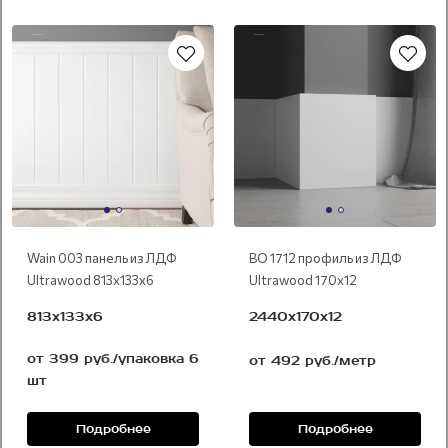
Под покраску
Под покраску
Wain 003 панель из ЛДФ
BO 1712 профиль из ЛДФ
Ultrawood 813х133х6
Ultrawood 170х12
813х133х6
2440х170х12
от 399 руб./упаковка 6
от 492 руб./метр
шт
Подробнее
Подробнее