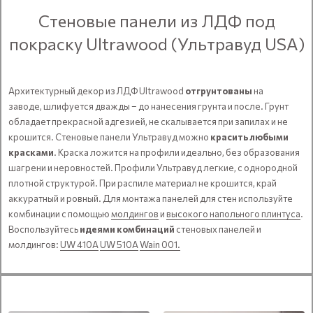
Стеновые панели из ЛДФ под
покраску Ultrawood (Ультравуд USA)
Архитектурный декор из ЛДФ Ultrawood
отгрунтованы
на
заводе, шлифуется дважды – до нанесения грунта и после. Грунт
обладает прекрасной адгезией, не скалывается при запилах и не
крошится. Стеновые панели Ультравуд можно
красить любыми
красками
. Краска ложится на профили идеально, без образования
шагрени и неровностей. Профили Ультравуд легкие, с однородной
плотной структурой. При распиле материал не крошится, край
аккуратный и ровный. Для монтажа панелей для стен используйте
комбинации с помощью
молдингов
и
высокого напольного плинтуса
.
Воспользуйтесь
идеями комбинаций
стеновых панелей и
молдингов:
UW 410A
UW 510A
Wain 001.