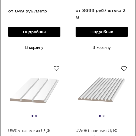
от 3699 руб./ штука 2
от 849 руб./метр
м
Подробнее
Подробнее
В корзину
В корзину
Под покраску
Под покраску
UW05 i панель из ЛДФ
UW06 i панель из ЛДФ