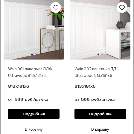
Под покраску
Под покраску
Wain 001 панель из ЛДФ
Wain 002 панель из ЛДФ
Ultrawood 813х181х6
Ultrawood 813х181х6
813х181х6
813х181х6
от 599 руб./штука
от 599 руб./штука
Подробнее
Подробнее
В корзину
В корзину