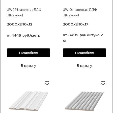
UW09 i панель из ЛДФ
UW10 i панель из ЛДФ
Ultrawood
Ultrawood
2000х240х12
2000х240х17
от 3499 руб./штука 2
от 1449 руб./метр
м
Подробнее
Подробнее
В корзину
В корзину
Под покраску
Под покраску