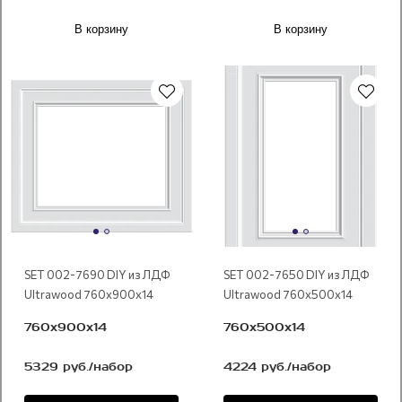
В корзину
В корзину
Под покраску
Под покраску
SET 002-7690 DIY из ЛДФ
SET 002-7650 DIY из ЛДФ
Ultrawood 760х900х14
Ultrawood 760х500х14
760х900х14
760х500х14
5329 руб./набор
4224 руб./набор