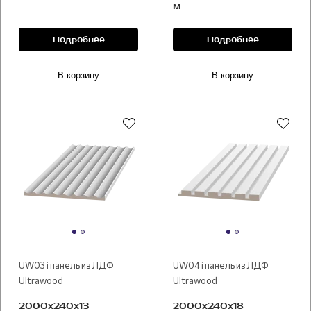
м
Подробнее
Подробнее
В корзину
В корзину
Под покраску
Под покраску
UW03 i панель из ЛДФ
UW04 i панель из ЛДФ
Ultrawood
Ultrawood
2000х240х13
2000х240х18