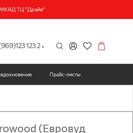
м МКАД ТЦ "Драйв"
969)123 123 2
▼
вдохновение
Прайс-листы
rowood (Евровуд