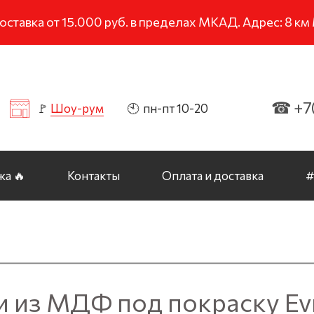
тавка от 15.000 руб. в пределах МКАД. Адрес: 8 к
☎ +7(
🚩
Шоу-рум
🕙 пн-пт 10-20
а 🔥
Контакты
Оплата и доставка
#
и из МДФ под покраску Ev