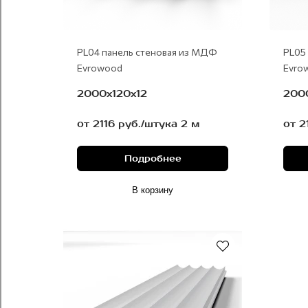
PL04 панель стеновая из МДФ
PL05
Evrowood
Evro
2000x120x12
200
от 2116 руб./штука 2 м
от 2
Подробнее
В корзину
Под покраску