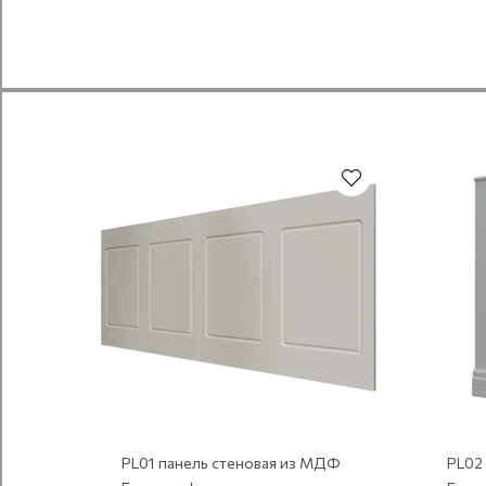
Под покраску
Под покраску
PL01 панель стеновая из МДФ
PL02