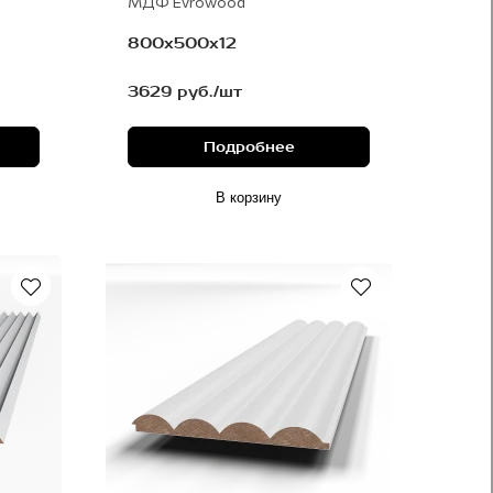
МДФ Evrowood
800х500х12
3629 руб./шт
Подробнее
В корзину
Под покраску