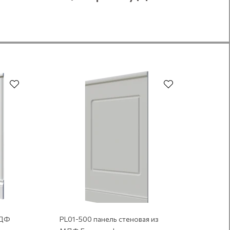
Под покраску
МДФ
PL01-500 панель стеновая из