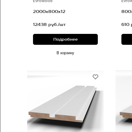
Evrowood
Evro
2000х800х12
800
12438 руб./шт
610 
Подробнее
В корзину
Под покраску
Под покраску