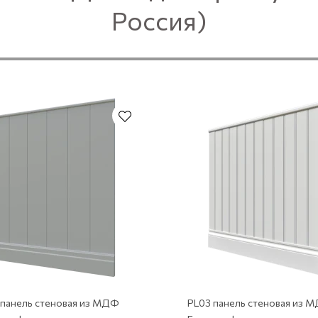
Россия)
Под покраску
 панель стеновая из МДФ
PL03 панель стеновая из 