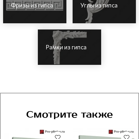
Фризы из гипса
Углы из гипса
Рамки из гипса
Смотрите также
Новинка
Новинка