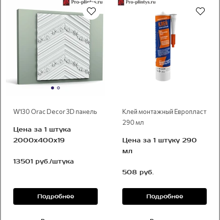
Новинка
Рекомендуем
W130 Orac Decor 3D панель
Клей монтажный Европласт
290 мл
Цена за 1 штука
2000x400x19
Цена за 1 штуку 290
мл
13501 руб./штука
508 руб.
Подробнее
Подробнее