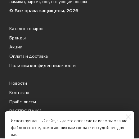
ламинат, паркет, сопутствующие товары
© Все права защищены, 2026
Каталог товаров
Бренды
Акции
Оплата и доставка
Политика конфиденциальности
Новости
Контакты
Прайс-листы
РАСПРОДАЖА
Промо-коды
Используя данный сайт, вы даете согласие на использование
файлов cookie, помогающих нам сделать его удобнее для
вас.