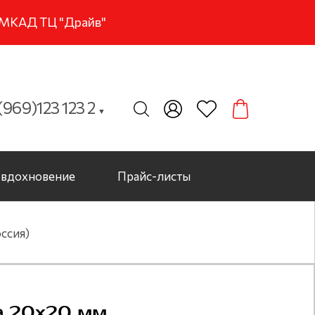
м МКАД ТЦ "Драйв"
969)123 123 2
▼
вдохновение
Прайс-листы
ссия)
а 20х20 мм