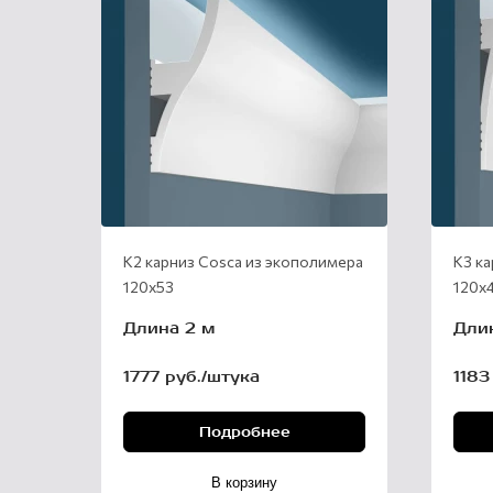
К2 карниз Cosca из экополимера
К3 к
120х53
120х
Длина 2 м
Дли
1777 руб./штука
1183
Подробнее
В корзину