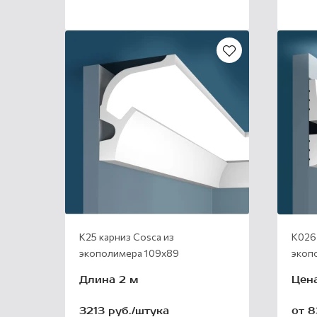
К25 карниз Cosca из
К026 
экополимера 109х89
экоп
Длина 2 м
Цена
3213 руб./штука
от 8