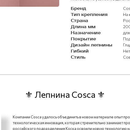
Бренд
Cos
Тип крепления
На 
Страна
Рос
Длина мм
20
Назначение
для
Покрытие
Под
Дизайн лепнины
Гла
Гибкий
Не
Стиль
Со
⚜ Лепнина Cosca ⚜
Компании Cosca удалось объединить в новом материале опыт пр
технологическая инновация, которая стремительно занимает про
российского подразделения Коска освоили новую технологию на