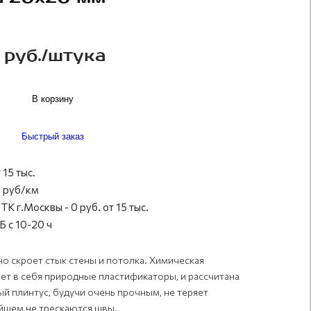
 руб./штука
В корзину
Быстрый заказ
 15 тыс.
 руб/км
ТК г.Москвы - 0 руб. от 15 тыс.
 с 10-20 ч
о скроет стык стены и потолка. Химическая
т в себя природные пластификаторы, и рассчитана
й плинтус, будучи очень прочным, не теряет
нейшем не трескаются швы.