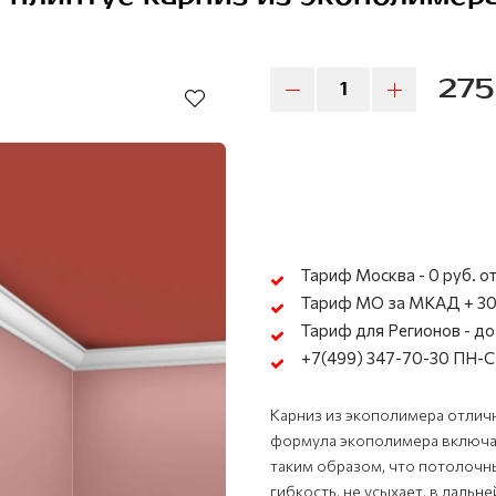
275
Тариф Москва - 0 руб. от
Тариф МО за МКАД + 30
Тариф для Регионов - до 
+7(499) 347-70-30 ПН-СБ
Карниз из экополимера отличн
формула экополимера включае
таким образом, что потолочны
гибкость, не усыхает, в даль