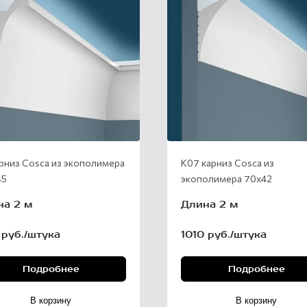
арниз Cosca из экополимера
К07 карниз Cosca из
45
экополимера 70х42
на 2 м
Длина 2 м
 руб./штука
1010 руб./штука
Подробнее
Подробнее
В корзину
В корзину