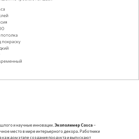
ca
клей
сия
00
 потолка
 покраску
дкий
т
временный
ошлого и научные инновации.
Экополимер Cosca
–
чное место в мире интерьерного декора. Работники
 каждом этапе создания продукта и выпускают