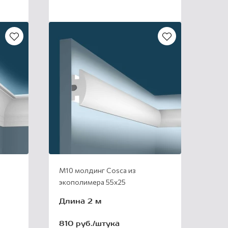
М10 молдинг Cosca из
экополимера 55х25
Длина 2 м
810 руб./штука