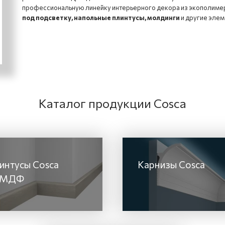
профессиональную линейку интерьерного декора из экополимер
под подсветку, напольные плинтусы, молдинги
и другие элем
Каталог продукции Cosca
интусы Cosca
Kарнизы Cosca
 МДФ