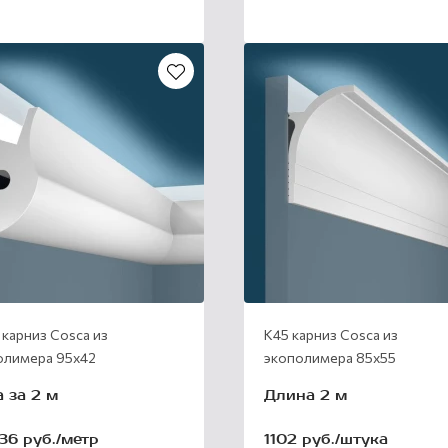
карниз Cosca из
К45 карниз Cosca из
олимера 95х42
экополимера 85х55
 за 2 м
Длина 2 м
36 руб./метр
1102 руб./штука