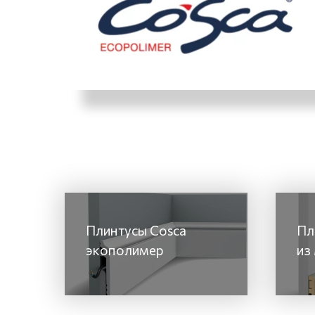
Плинтусы Cosca
Пл
экополимер
из