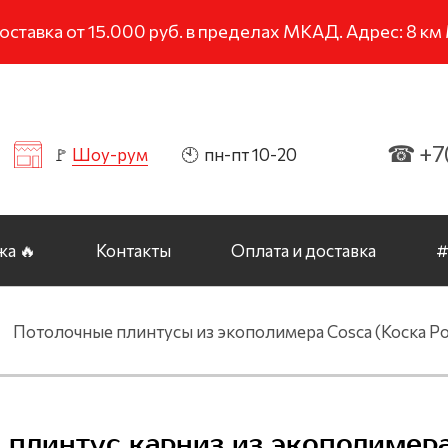
тавка от 15.000 руб. в пределах МКАД. Адрес: 8 к
☎ +7(
🚩
Шоу-рум
🕙 пн-пт 10-20
а 🔥
Контакты
Оплата и доставка
#
Потолочные плинтусы из экополимера Cosca (Коска Ро
 плинтус карниз из экополимер