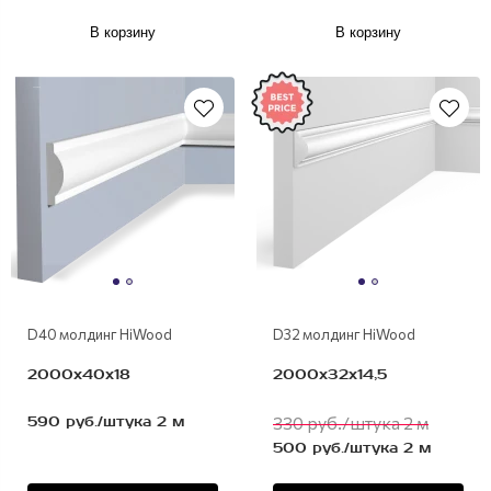
В корзину
В корзину
полимер
полимер
D40 молдинг HiWood
D32 молдинг HiWood
2000х40х18
2000х32х14,5
590 руб./штука 2 м
330 руб./штука 2 м
500 руб./штука 2 м