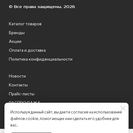
© Все права защищены, 2026
Каталог товаров
Бренды
Акции
Оплата и доставка
Политика конфиденциальности
Новости
Контакты
Прайс-листы
РАСПРОДАЖА
Промо-коды
Используя данный сайт, вы даете согласие на использование
файлов cookie, помогающих нам сделать его удобнее для
вас.