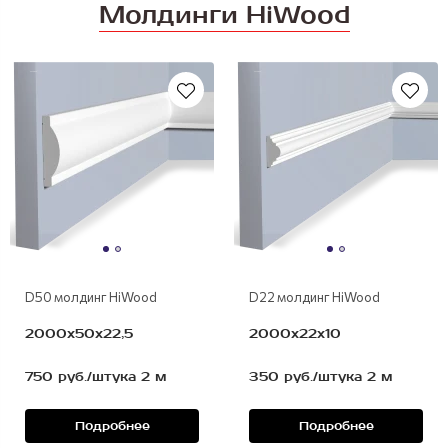
Молдинги HiWood
полимер
полимер
D50 молдинг HiWood
D22 молдинг HiWood
2000х50х22,5
2000х22х10
750 руб./штука 2 м
350 руб./штука 2 м
Подробнее
Подробнее