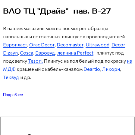
ВАО ТЦ "Драйв" пав. В-27
В нашем магазине можно посмотрет образцы
напольных и потолочных плинтусов производителей
Европласт
,
Orac Decor
,
Decomaster
,
Ultrawood
,
Decor
Dizayn
,
Cosca
,
Евровуд
,
лепнина Perfect
, плинтус под
подсветку
Tesori.
Плинтус на пол белый под покраску
из
МДФ
крашеный с кабель-каналом
Deartio
,
Ликорн
,
Теквуд
и др.
Подробнее