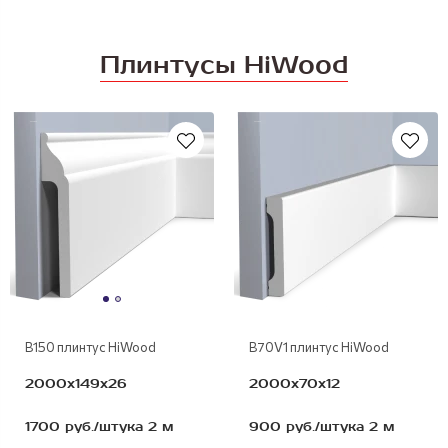
Плинтусы HiWood
полимер
полимер
В150 плинтус HiWood
B70V1 плинтус HiWood
2000х149х26
2000х70х12
1700 руб./штука 2 м
900 руб./штука 2 м