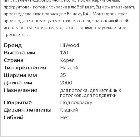
прогрунтован, готов к покраске в любой цвет, Вы можете заказать
производственную покраску по Вашему RAL. Монтаж плинтуса
производится с помощью монтажного клея, стыковочный клей
использовать не обязательно, так как полимер не усыхает и не
трескается.
Бренд
HiWood
Высота мм
120
Страна
Корея
Тип крепления
На клей
Ширина мм
35
Длина мм
2000
Назначение
для потолка, для натяжных
потолков, для подсветки
Покрытие
Под покраску
Дизайн лепнины
Гладкий
Гибкий
Нет