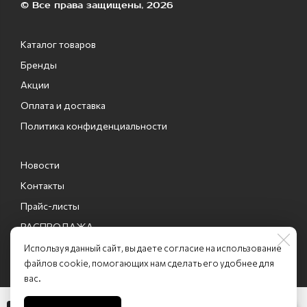
© Все права защищены, 2026
Каталог товаров
Бренды
Акции
Оплата и доставка
Политика конфиденциальности
Новости
Контакты
Прайс-листы
РАСПРОДАЖА
Промо-коды
Используя данный сайт, вы даете согласие на использование
файлов cookie, помогающих нам сделать его удобнее для
вас.