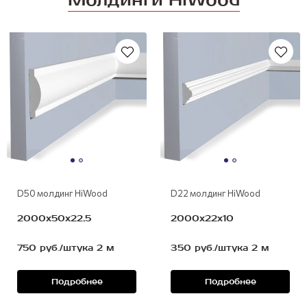
Молдинги HiWood
полимер
полимер
D50 молдинг HiWood
D22 молдинг HiWood
2000х50х22,5
2000х22х10
750 руб./штука 2 м
350 руб./штука 2 м
Подробнее
Подробнее