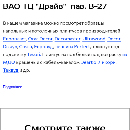
ВАО ТЦ "Драйв" пав. В-27
В нашем магазине можно посмотрет образцы
напольных и потолочных плинтусов производителей
Европласт
,
Orac Decor
,
Decomaster
,
Ultrawood
,
Decor
Dizayn
,
Cosca
,
Евровуд
,
лепнина Perfect
, плинтус под
подсветку
Tesori.
Плинтус на пол белый под покраску
из
МДФ
крашеный с кабель-каналом
Deartio
,
Ликорн
,
Теквуд
и др.
Подробнее
Смотрите также