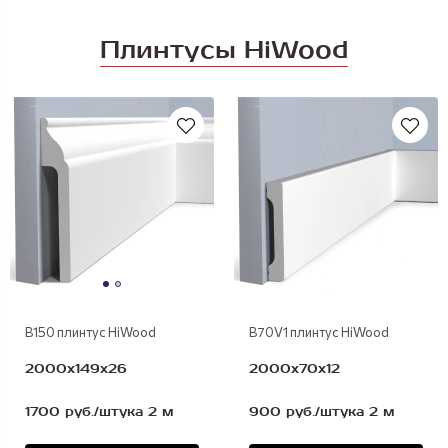
Плинтусы HiWood
полимер
полимер
В150 плинтус HiWood
B70V1 плинтус HiWood
2000х149х26
2000х70х12
1700 руб./штука 2 м
900 руб./штука 2 м