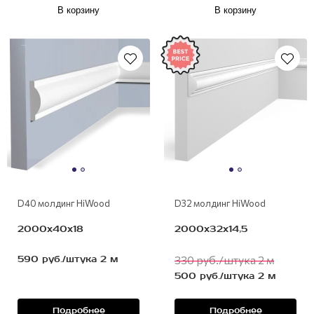
В корзину
В корзину
полимер
полимер
D40 молдинг HiWood
D32 молдинг HiWood
2000х40х18
2000х32х14,5
590 руб./штука 2 м
330 руб./штука 2 м
500 руб./штука 2 м
Подробнее
Подробнее