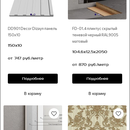
DD901 Decor Dizayn панель
FD-01.4 плинтус скрытый
150х10
теневой черный RAL9005
матовый
150х10
104,6х12,5х2050
от 747 руб./метр
от 870 руб./метр
Подробнее
Подробнее
В корзину
В корзину
Новинка