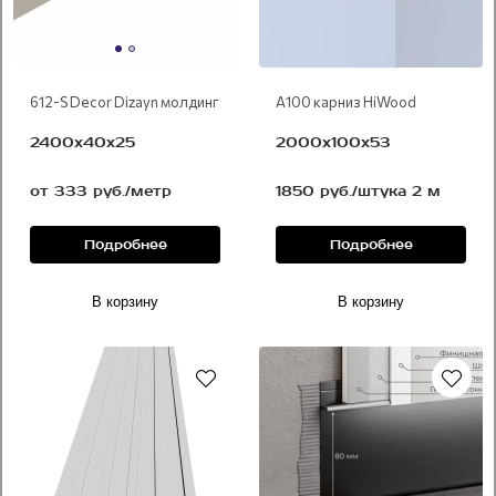
612-S Decor Dizayn молдинг
A100 карниз HiWood
2400х40х25
2000х100х53
от 333 руб./метр
1850 руб./штука 2 м
Подробнее
Подробнее
В корзину
В корзину
Под покраску