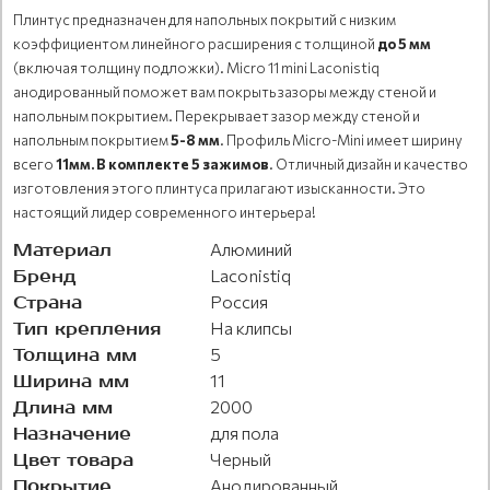
Плинтус предназначен для напольных покрытий с низким
коэффициентом линейного расширения с толщиной
до 5 мм
(включая толщину подложки). Micro 11 mini Laconistiq
анодированный поможет вам покрыть зазоры между стеной и
напольным покрытием. Перекрывает зазор между стеной и
напольным покрытием
5-8 мм
. Профиль Micro-Mini имеет ширину
всего
11мм.
В комплекте 5 зажимов
. Отличный дизайн и качество
изготовления этого плинтуса прилагают изысканности. Это
настоящий лидер современного интерьера!
Материал
Алюминий
Бренд
Laconistiq
Страна
Россия
Тип крепления
На клипсы
Толщина мм
5
Ширина мм
11
Длина мм
2000
Назначение
для пола
Цвет товара
Черный
Покрытие
Анодированный