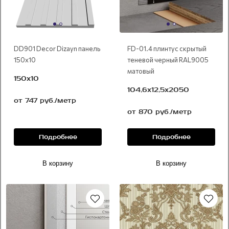
DD901 Decor Dizayn панель
FD-01.4 плинтус скрытый
150х10
теневой черный RAL9005
матовый
150х10
104,6х12,5х2050
от 747 руб./метр
от 870 руб./метр
Подробнее
Подробнее
В корзину
В корзину
Новинка