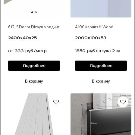
612-S Decor Dizayn молдинг
A100 карниз HiWood
2400х40х25
2000х100х53
от 333 руб./метр
1850 руб./штука 2 м
Подробнее
Подробнее
В корзину
В корзину
Под покраску