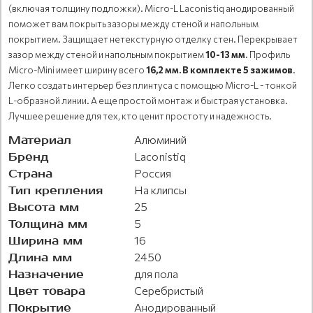
(включая толщину подложки). Micro-L Laconistiq анодированный
поможет вам покрыть зазоры между стеной и напольным
покрытием. Защищает нетекстурную отделку стен. Перекрывает
зазор между стеной и напольным покрытием
10-13 мм
. Профиль
Micro-Mini имеет ширину всего
16,2 мм.
В комплекте 5 зажимов
.
Легко создать интерьер без плинтуса с помощью Micro-L - тонкой
L-образной линии. А еще простой монтаж и быстрая установка.
Лучшее решение для тех, кто ценит простоту и надежность.
Материал
Алюминий
Бренд
Laconistiq
Страна
Россия
Тип крепления
На клипсы
Высота мм
25
Толщина мм
5
Ширина мм
16
Длина мм
2450
Назначение
для пола
Цвет товара
Серебристый
Покрытие
Анодированный