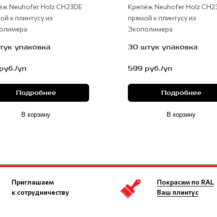
ёж Neuhofer Holz CH23DE
Крепёж Neuhofer Holz CH2
ой к плинтусу из
прямой к плинтусу из
олимера
Экополимера
тук упаковка
30 штук упаковка
руб./уп
599 руб./уп
Подробнее
Подробнее
В корзину
В корзину
Приглашаем
Покрасим по RAL
к сотрудничеству
Ваш плинтус