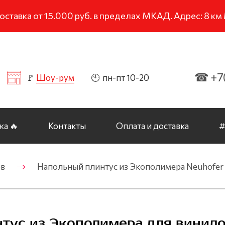
тавка от 15.000 руб. в пределах МКАД. Адрес: 8 к
☎ +7(
🚩
Шоу-рум
🕙 пн-пт 10-20
а 🔥
Контакты
Оплата и доставка
#
ов
Напольный плинтус из Экополимера Neuhofer 
интус из Экополимера для винил