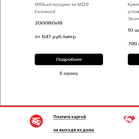
М06Led молдинг из МДФ
Креп
Evrowood
углов
Экоп
200080x18
10 ш
от 647 руб./метр
799 
Подробнее
В корзину
Платите картой
не выходя из дома