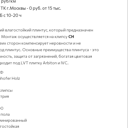
 руб/км
ТК г.Москвы - 0 руб. от 15 тыс.
 с 10-20 ч
кий влагостойкий плинтус, который предназначен
. Монтаж осуществляется на клипсу
CH
беих сторон компенсирует неровности и не
од плинтус. Основные преимущества плинтуса - это
ность, защита от загрязнений, богатая цветовая
ходит под LVT плитку Arbiton и IVC.
Ф
hofer Holz
клипсы
трия
00
 пола
минированный
гостойкая