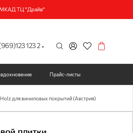
м МКАД ТЦ "Драйв"
969)123 123 2
▼
вдохновение
Прайс-листы
Holz для виниловых покрытий (Австрия)
овой плитки