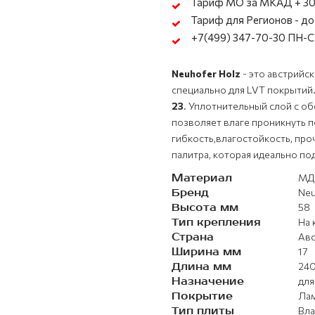
Тариф МО за МКАД + 30
Тариф для Регионов - до 
+7(499) 347-70-30 ПН-СБ
Neuhofer Holz
- это австрийс
специально для LVT покрытий
23
. Уплотнительный слой с о
позволяет влаге проникнуть п
гибкость,влагостойкость, проч
палитра, которая идеально под
Материал
МД
Бренд
Neu
Высота мм
58
Тип крепления
На 
Страна
Авс
Ширина мм
17
Длина мм
24
Назначение
для
Покрытие
Ла
Тип плиты
Вла