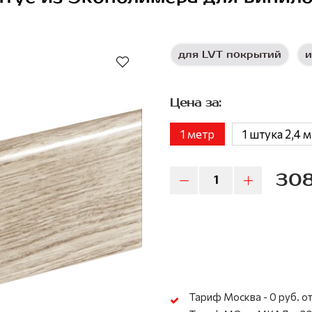
для LVT покрытий
и
Цена за:
1 метр
1 штука 2,4 м
308
Тариф Москва - 0 руб. от