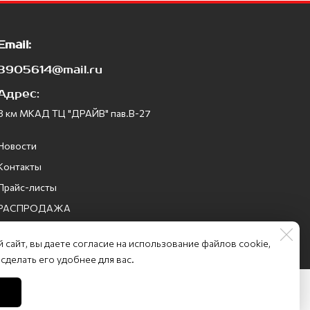
Email:
3905614@mail.ru
Адрес:
8 км МКАД ТЦ "ДРАЙВ" пав.В-27
Новости
Контакты
Прайс-листы
РАСПРОДАЖА
Промо-коды
 сайт, вы даете согласие на использование файлов cookie,
делать его удобнее для вас.
Задать вопрос