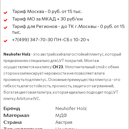
Тариф Москва - 0 руб. от 15 тыс.
Тариф МО за МКАД + 30 руб/км
Тариф для Регионов - до ТК г.Москвы - 0 руб. от 15
тыс.
+7(499) 347-70-30 ПН-СБ с 10-20 ч
Neuhofer Holz
- это австрийский влагостойкий плинтус, который
предназначен специально для LVT покрытий. Монтаж
осуществляется на клипсу
CH 23
. Уплотнительный слой с обеих
сторон компенсирует неровности и не позволяет влаге
проникнуть под плинтус. Основные преимущества плинтуса - это
гибкость,влагостойкость, прочность, защита от загрязнений,
богатая цветовая палитра, которая идеально подходит под LVT
плитку Arbiton и IVC.
Бренд
Neuhofer Holz
Материал
МДФ
Страна
Австрия
На клипсы