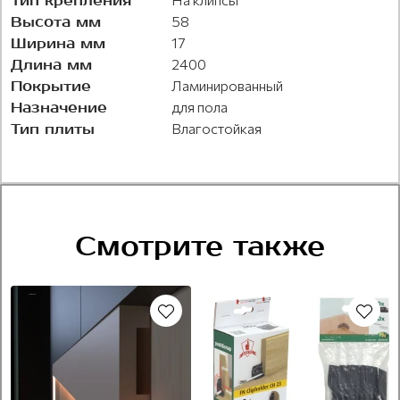
Тип крепления
Высота мм
58
Ширина мм
17
Длина мм
2400
Покрытие
Ламинированный
Назначение
для пола
Тип плиты
Влагостойкая
Смотрите также
Крашеный
Рекомендуем