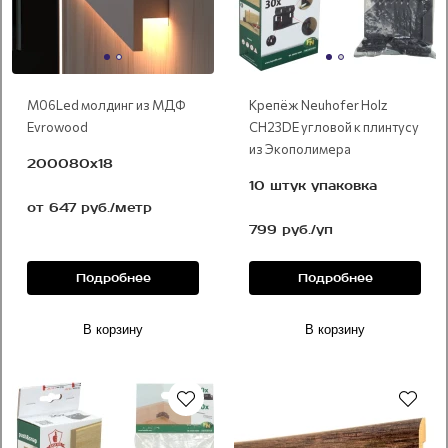
М06Led молдинг из МДФ
Крепёж Neuhofer Holz
Evrowood
CH23DE угловой к плинтусу
из Экополимера
200080x18
10 штук упаковка
от 647 руб./метр
799 руб./уп
Подробнее
Подробнее
В корзину
В корзину
Рекомендуем