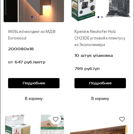
М06Led молдинг из МДФ
Крепёж Neuhofer Holz
Evrowood
CH23DE угловой к плинтусу
из Экополимера
200080x18
10 штук упаковка
от 647 руб./метр
799 руб./уп
Подробнее
Подробнее
В корзину
В корзину
Рекомендуем