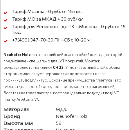
Тариф Москва - 0 руб. от 15 тыс.
Тариф МО за МКАД + 30 руб/км
Тариф для Регионов - до ТК г.Москвы - 0 руб. от 15
тыс.
+7(499) 347-70-30 ПН-СБ с 10-20 ч
Neuhofer Holz
- это австрийский влагостойкий плинтус, который
предназначен специально для LVT покрытий. Монтаж
осуществляется на клипсу
CH 23
. Уплотнительный слой с обеих
сторон компенсирует неровности и не позволяет влаге
проникнуть под плинтус. Основные преимущества плинтуса - это
гибкость,влагостойкость, прочность, защита от загрязнений,
богатая цветовая палитра, которая идеально подходит под LVT
плитку Arbiton и IVC.
Материал
МДФ
Бренд
Neuhofer Holz
Высота мм
58
На клипсы