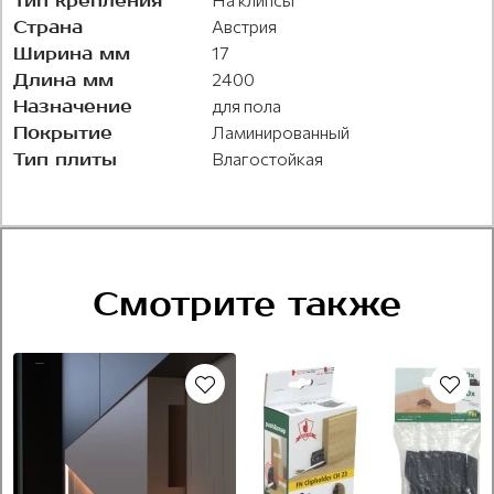
Тип крепления
Страна
Австрия
Ширина мм
17
Длина мм
2400
Назначение
для пола
Покрытие
Ламинированный
Тип плиты
Влагостойкая
Смотрите также
Крашеный
Рекомендуем