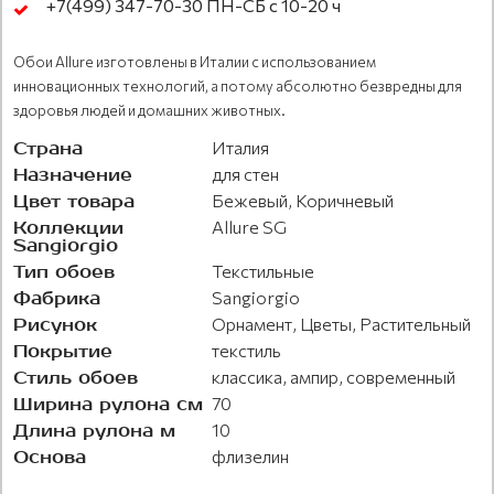
+7(499) 347-70-30 ПН-СБ с 10-20 ч
Обои Allure изготовлены в Италии с использованием
инновационных технологий, а потому абсолютно безвредны для
здоровья людей и домашних животных.
Страна
Италия
Назначение
для стен
Цвет товара
Бежевый, Коричневый
Коллекции
Allure SG
Sangiorgio
Тип обоев
Текстильные
Фабрика
Sangiorgio
Рисунок
Орнамент, Цветы, Растительный
Покрытие
текстиль
Стиль обоев
классика, ампир, современный
Ширина рулона см
70
Длина рулона м
10
Основа
флизелин