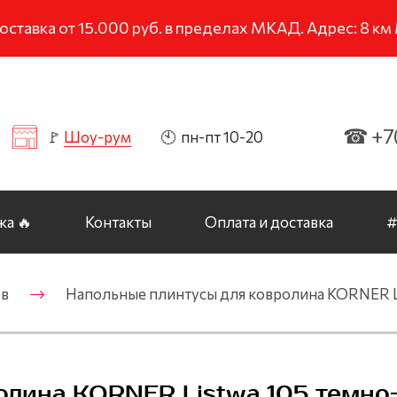
тавка от 15.000 руб. в пределах МКАД. Адрес: 8 к
☎ +7(
🚩
Шоу-рум
🕙 пн-пт 10-20
а 🔥
Контакты
Оплата и доставка
#
ов
Напольные плинтусы для ковролина KORNER
ролина KORNER Listwa 105 темн