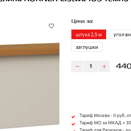
Цена за:
штука 2,5 м
угол в
заглушки
440
Тариф Москва - 0 руб. от
Тариф МО за МКАД + 30
Тариф для Регионов - до 