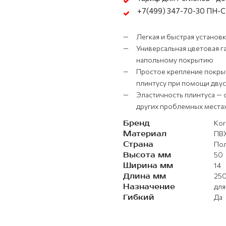
+7(499) 347-70-30 ПН-СБ
Легкая и быстрая установ
Универсальная цветовая г
напольному покрытию
Простое крепление покрыт
плинтусу при помощи дву
Эластичность плинтуса — 
других проблемных места
Бренд
Kor
Материал
ПВ
Страна
По
Высота мм
50
Ширина мм
14
Длина мм
25
Назначение
для
Гибкий
Да