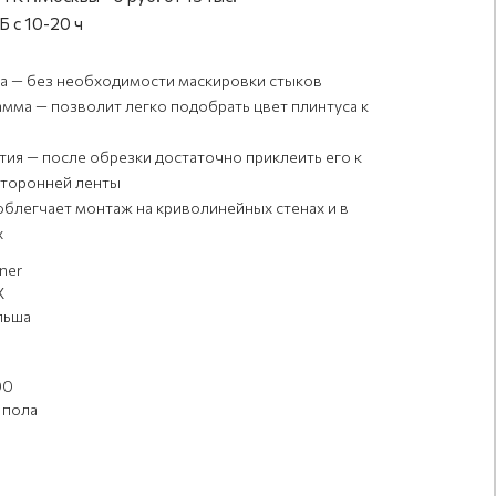
 с 10-20 ч
ка — без необходимости маскировки стыков
амма — позволит легко подобрать цвет плинтуса к
ия — после обрезки достаточно приклеить его к
сторонней ленты
облегчает монтаж на криволинейных стенах и в
х
ner
Х
льша
00
 пола