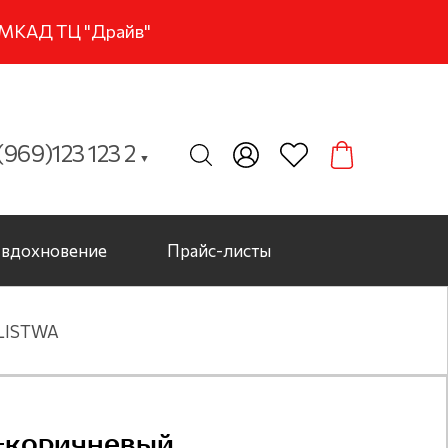
м МКАД ТЦ "Драйв"
969)123 123 2
▼
вдохновение
Прайс-листы
 LISTWA
о-коричневый