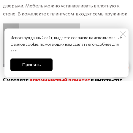
дверьми. Мебель можно устанавливать вплотную к
стене. В комплекте с плинтусом входят семь пружинок.
Используя данный сайт, вы даете согласие на использование
файлов cookie, помогающих нам сделать его удобнее для
вас.
Принять
Смотрите
алюминиевый плинтус
в интерьере
Если вам надоели однообразные дизайнерские
решения,
алюминиевые плинтуса
напольные – для вас!
Необычный футуристический внешний вид – одно из
главных достоинств этого плинтуса. Он прекрасно
подойдет к интерьеру в современном стиле.