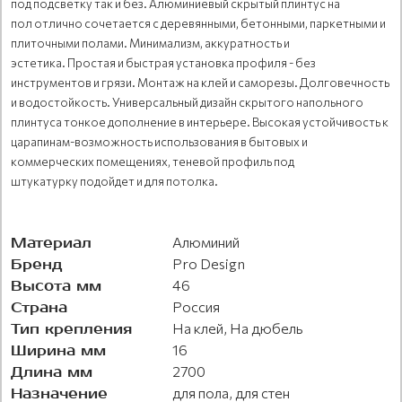
под подсветку так и без. Алюминиевый скрытый плинтус на
пол отлично сочетается с деревянными, бетонными, паркетными и
плиточными полами. Минимализм, аккуратность и
эстетика. Простая и быстрая установка профиля - без
инструментов и грязи. Монтаж на клей и саморезы. Долговечность
и водостойкость. Универсальный дизайн скрытого напольного
плинтуса тонкое дополнение в интерьере. Высокая устойчивость к
царапинам-возможность использования в бытовых и
коммерческих помещениях, теневой профиль под
штукатурку подойдет и для потолка.
Материал
Алюминий
Бренд
Pro Design
Высота мм
46
Страна
Россия
Тип крепления
На клей, На дюбель
Ширина мм
16
Длина мм
2700
Назначение
для пола, для стен