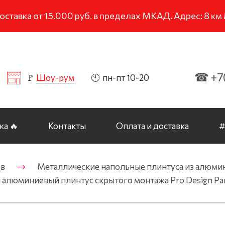
тавка от 15.000 руб. в пределах МКАД. Адрес: 8 к
☎ +7(
🚩
Шоу-рум
🕙 пн-пт 10-20
а 🔥
Контакты
Оплата и доставка
#
ов
Металлические напольные плинтуса из алюмин
 алюминиевый плинтус скрытого монтажа Pro Design Pa