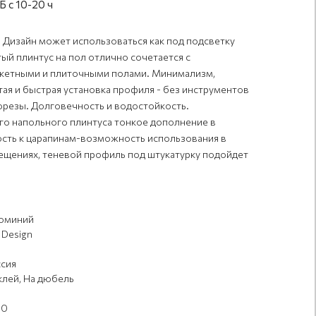
 с 10-20 ч
 Дизайн может использоваться как под подсветку
ый плинтус на пол отлично сочетается с
ркетными и плиточными полами. Минимализм,
стая и быстрая установка профиля - без инструментов
морезы. Долговечность и водостойкость.
го напольного плинтуса тонкое дополнение в
ость к царапинам-возможность использования в
щениях, теневой профиль под штукатурку подойдет
юминий
 Design
сия
клей, На дюбель
00