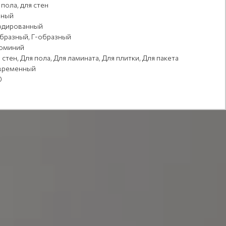
 пола, для стен
рный
одированный
бразный, Г-образный
юминий
 стен, Для пола, Для ламината, Для плитки, Для пакета
временный
0