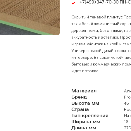
+7(499) 347-70-30 ПН-СБ
Скрытый теневой плинтус Про
так и без. Алюминиевый скрыт
деревянными, бетонными, па
аккуратность и эстетика. Про
и грязи. Монтаж на клей и са
Универсальный дизайн скрыто
интерьере. Высокая устойчив
бытовых и коммерческих поме
и для потолка.
Материал
Ал
Бренд
Pro
Высота мм
46
Страна
Рос
Тип крепления
На 
Ширина мм
16
Длина мм
27