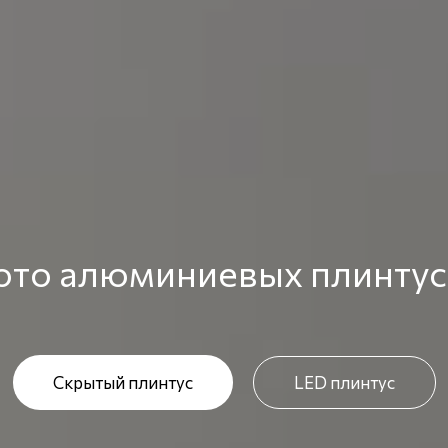
ото алюминиевых плинтус
Скрытый плинтус
LED плинтус