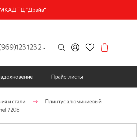
м МКАД ТЦ "Драйв"
969)123 123 2
▼
вдохновение
Прайс-листы
ия и стали
Плинтус алюминиевый
nel 7208