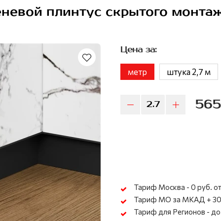
теневой плинтус скрытого монта
Цена за:
метр
штука 2,7 м
565
Тариф Москва - 0 руб. от
Тариф МО за МКАД + 30
Тариф для Регионов - до 