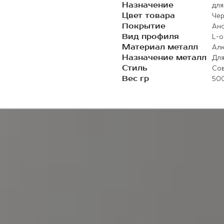
Назначение
для
Цвет товара
Че
Покрытие
Ан
Вид профиля
L-о
Материал металл
Ал
Назначение металл
Для
Стиль
Со
Вес гр
50