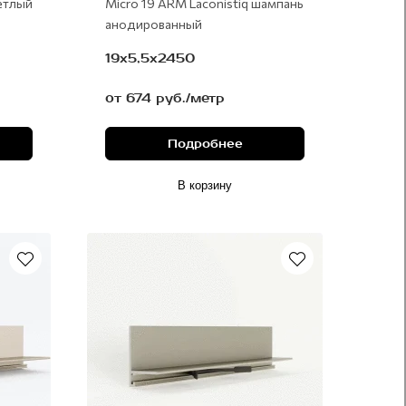
ветлый
Micro 19 ARM Laconistiq шампань
анодированный
19х5,5х2450
от 674 руб./метр
Подробнее
В корзину