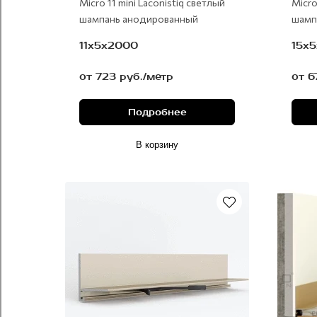
Micro 11 mini Laconistiq светлый
Micro
шампань анодированный
шамп
11х5х2000
15х
от 723 руб./метр
от 6
Подробнее
В корзину