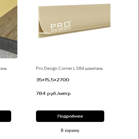
пань
Pro Design Corner L 584 шампань
35×15,5×2700
784 руб./метр
Подробнее
В корзину