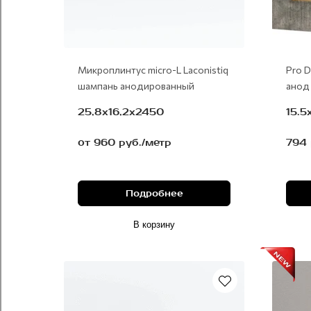
Микроплинтус micro-L Laconistiq
Pro D
шампань анодированный
анод
25,8х16,2х2450
15.
от 960 руб./метр
794 
Подробнее
В корзину