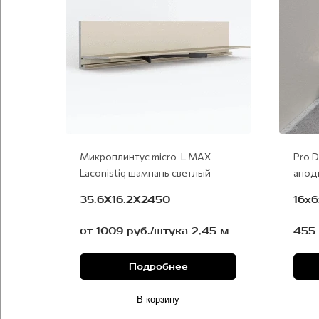
Микроплинтус micro-L MAX
Pro D
Laconistiq шампань светлый
анод
35.6Х16.2Х2450
16х
от 1009 руб./штука 2,45 м
455 
Подробнее
В корзину