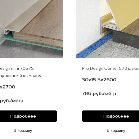
esign mini 7067S
Pro Design Corner 570 шам
ированный шампань
30х15.5х2600
6х2700
786 руб./метр
руб./метр
Подробнее
Подробнее
В корзину
В корзину