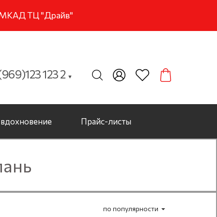
м МКАД ТЦ "Драйв"
969)123 123 2
▼
вдохновение
Прайс-листы
пань
по популярности