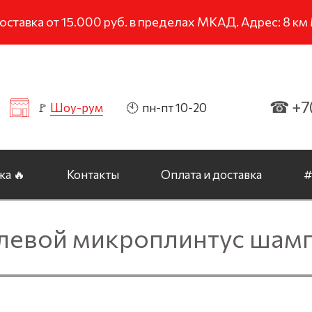
тавка от 15.000 руб. в пределах МКАД. Адрес: 8 к
☎ +7(
🚩
Шоу-рум
🕙 пн-пт 10-20
а 🔥
Контакты
Оплата и доставка
#
евой микроплинтус шам