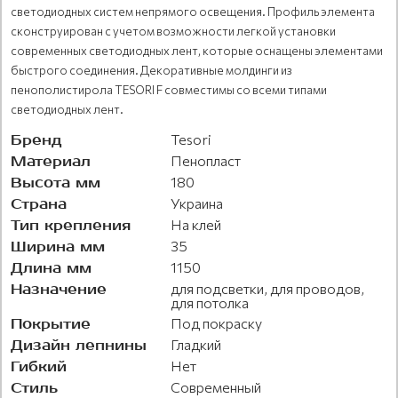
светодиодных систем непрямого освещения. Профиль элемента
сконструирован с учетом возможности легкой установки
современных светодиодных лент, которые оснащены элементами
быстрого соединения. Декоративные молдинги из
пенополистирола TESORI F совместимы со всеми типами
светодиодных лент.
Бренд
Tesori
Материал
Пенопласт
Высота мм
180
Страна
Украина
Тип крепления
На клей
Ширина мм
35
Длина мм
1150
Назначение
для подсветки, для проводов,
для потолка
Покрытие
Под покраску
Дизайн лепнины
Гладкий
Гибкий
Нет
Стиль
Современный