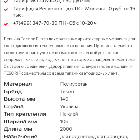
Тариф МО за МКАД + 30 руб/км
Тариф для Регионов - до ТК г.Москвы - 0 руб. от 15
тыс.
+7(499) 347-70-30 ПН-СБ с 10-20 ч
Лепнина Тесори F - это декоративные архитектурные молдинги для
светодиодных систем непрямого освещения. Профиль элемента
сконструирован с учетом возможности легкой установки
современных светодиодных лент, которые оснащены элементами
быстрого соединения. Декоративные полиуретановые молдинги
TESORI F совместимы со всеми типами светодиодных лент.
Материал
Полиуретан
Бренд
Tesori
Высота мм
140
Страна
Украина
Тип крепления
На клей
Ширина мм
106
Длина мм
2000
Назначение
для подсветки, для проводов,