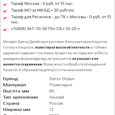
Тариф Москва - 0 руб. от 15 тыс.
Тариф МО за МКАД + 30 руб/км
Тариф для Регионов - до ТК г.Москвы - 0 руб. от 15
тыс.
+7(499) 347-70-30 ПН-СБ с 10-20 ч
Молдинг Декор Дизайн прогрунтован, белое матовое покрытие
готово к покраске.
полистирол высокой плотности
устойчив к
ударам не содержит токсичных продуктов, не содержит асбеста,
цианидов и формальдегида, не трескается,
не усыхает и не
меняется со временем
. Возможность обработкой наждачной
бумагой. V-образный паз для простоты нанесения клея.
Бренд
Decor Dizayn
Материал
Полистирол
Высота мм
80
Тип крепления
На клей
Страна
Россия
Ширина мм
12