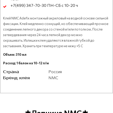
+7(499) 347-70-30 ПН-СБ с 10-20 ч
Клей NMC Adefix монтажный акриловый на водной основе сильной
фиксации. Клей медленно сохнущий, но обеспечивающий прочное
соединение лепного декора со стеной и/или потолком. После
затвердевания через 24 часа лепной декор можно
окрашивать. Излишки клея удаляются влажной губкой до
застывания. Хранить при температуре не нижу +5 С
Объем: 310 мл
Расход: 1 балон на 10-12 п/м
Страна
Россия
Бренд клея
NMC
⚜Лепнина NMC⚜