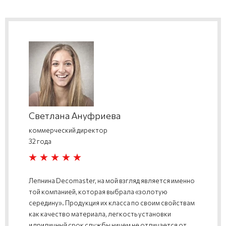
Светлана Ануфриева
коммерческий директор
32 года
Лепнина Decomaster, на мой взгляд является именно
той компанией, которая выбрала «золотую
середину». Продукция их класса по своим свойствам
как качество материала, легкость установки
и приличный срок службы ничем не отличается от