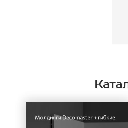
Ката
Молдинги Decomaster + гибкие