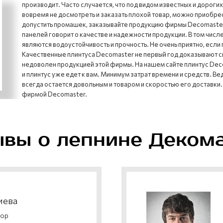
производит. Часто случается, что под видом известных и дорог
вовремя не досмотреть и заказать плохой товар, можно приобре
допустить промашек, заказывайте продукцию фирмы Decomaster.
панелей говорит о качестве и надежности продукции. В том числ
являются водоустойчивость и прочность. Не очень приятно, если
Качественные плинтуса Decomaster не первый год доказывают с
недоволен продукцией этой фирмы. На нашем сайте плинтус Dec
и плинтус уже едет к вам. Минимум затрат времени и средств. В
всегда остается довольным и товаром и скоростью его доставки.
фирмой Decomaster.
вы о лепнине Деком
иева
тор