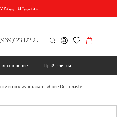
м МКАД ТЦ "Драйв"
969)123 123 2
▼
вдохновение
Прайс-листы
ги из полиуретана + гибкие Decomaster