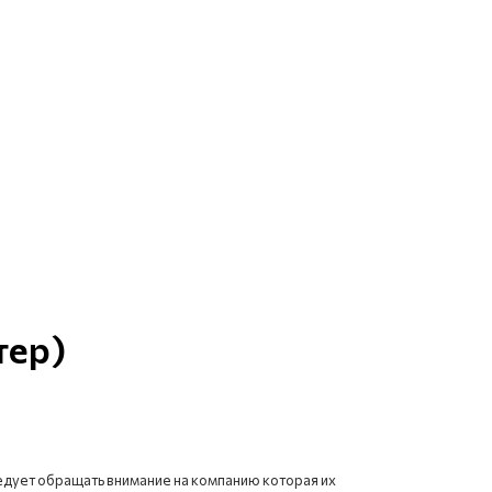
тер)
дует обращать внимание на компанию которая их