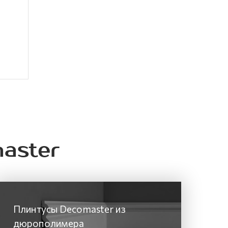
aster
Плинтусы Decomaster из
дюрополимера