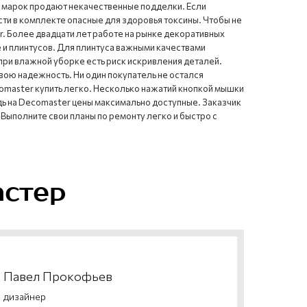
их марок продают некачественные подделки. Если
сти в комплекте опасные для здоровья токсины. Чтобы не
 Более двадцати лет работе на рынке декоративных
е и плинтусов. Для плинтуса важными качествами
 при влажной уборке есть риск искривления деталей.
вою надежность. Ни один покупатель не остался
omaster купить легко. Несколько нажатий кнопкой мышки
едь на Decomaster цены максимально доступные. Заказчик
 Выполните свои планы по ремонту легко и быстро с
астер
Павел Прокофьев
дизайнер