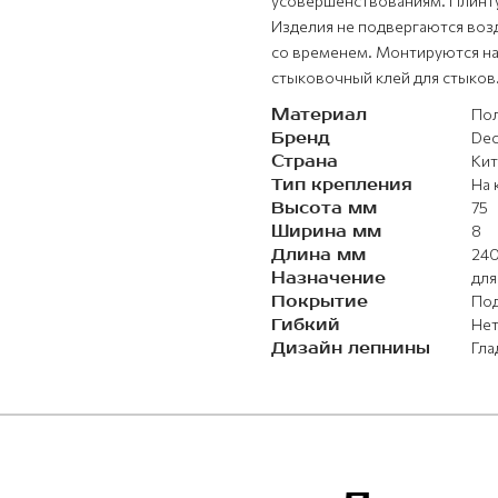
усовершенствованиям. Плинтус
Изделия не подвергаются воз
со временем. Монтируются на
стыковочный клей для стыков
Материал
Пол
Бренд
Dec
Страна
Кит
Тип крепления
На 
Высота мм
75
Ширина мм
8
Длина мм
24
Назначение
для
Покрытие
Под
Гибкий
Не
Дизайн лепнины
Гла