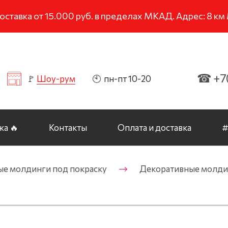
тавка от 15.000 руб. в пределах МКАД. Адрес: 8 к
☎ +7(
🚩
Шоу-рум
🕙 пн-пт 10-20
а 🔥
Контакты
Оплата и доставка
#
ые молдинги под покраску
Декоративные молдин