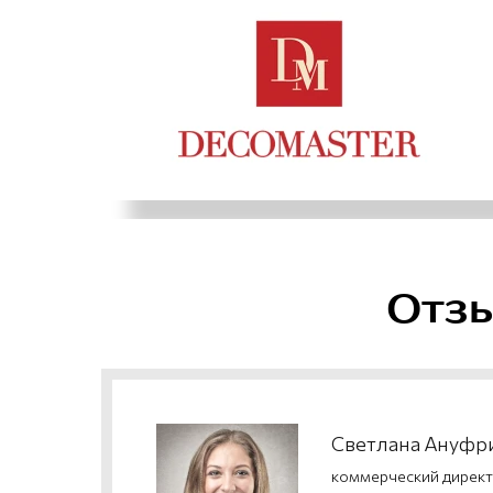
Отзы
Светлана Ануфр
коммерческий дирек