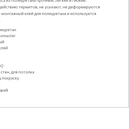
а из полиуретана прочные, легкие и гибкие.
действию термитов, не усыхают, не деформируются
 монтажный клей для полиуретана и используется
.
иуретан
omaster
ай
клей
00
 стен, для потолка
 покраску
т
дкий