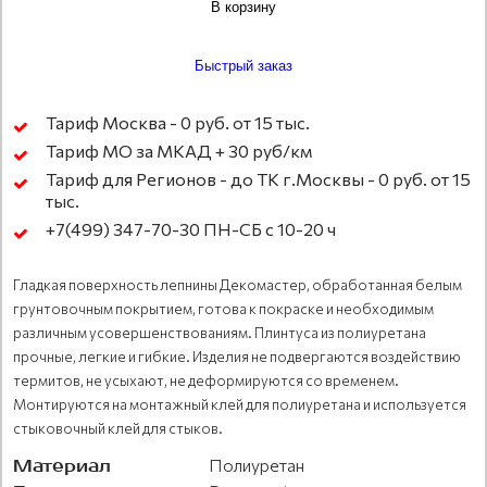
В корзину
Быстрый заказ
Тариф Москва - 0 руб. от 15 тыс.
Тариф МО за МКАД + 30 руб/км
Тариф для Регионов - до ТК г.Москвы - 0 руб. от 15
тыс.
+7(499) 347-70-30 ПН-СБ с 10-20 ч
Гладкая поверхность лепнины Декомастер, обработанная белым
грунтовочным покрытием, готова к покраске и необходимым
различным усовершенствованиям. Плинтуса из полиуретана
прочные, легкие и гибкие. Изделия не подвергаются воздействию
термитов, не усыхают, не деформируются со временем.
Монтируются на монтажный клей для полиуретана и используется
стыковочный клей для стыков.
Материал
Полиуретан