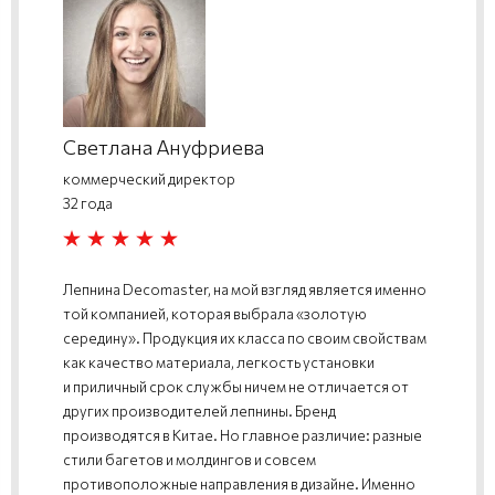
Светлана Ануфриева
коммерческий директор
32 года
Лепнина Decomaster, на мой взгляд является именно
той компанией, которая выбрала «золотую
середину». Продукция их класса по своим свойствам
как качество материала, легкость установки
и приличный срок службы ничем не отличается от
других производителей лепнины. Бренд
производятся в Китае. Но главное различие: разные
стили багетов и молдингов и совсем
противоположные направления в дизайне. Именно