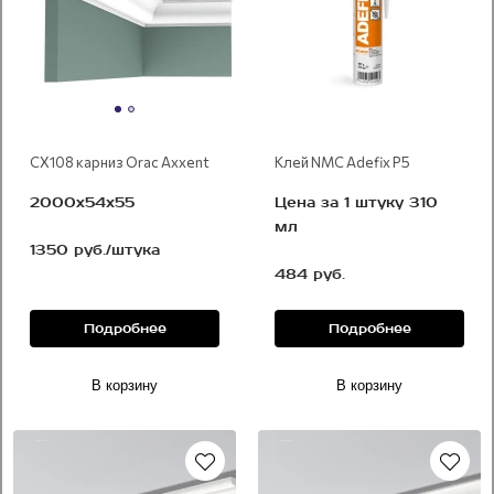
CX108 карниз Orac Axxent
Клей NMC Adefix P5
2000x54х55
Цена за 1 штуку 310
мл
1350 руб./штука
484 руб.
Подробнее
Подробнее
В корзину
В корзину
Под покраску
Под покраску