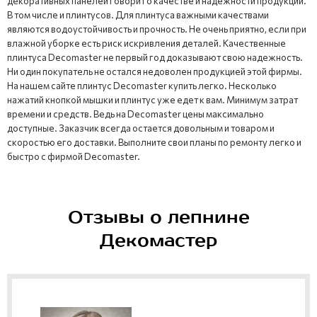
декоративных панелей говорит о качестве и надежности продукции.
В том числе и плинтусов. Для плинтуса важными качествами
являются водоустойчивость и прочность. Не очень приятно, если при
влажной уборке есть риск искривления деталей. Качественные
плинтуса Decomaster не первый год доказывают свою надежность.
Ни один покупатель не остался недоволен продукцией этой фирмы.
На нашем сайте плинтус Decomaster купить легко. Несколько
нажатий кнопкой мышки и плинтус уже едет к вам. Минимум затрат
времени и средств. Ведь на Decomaster цены максимально
доступные. Заказчик всегда остается довольным и товаром и
скоростью его доставки. Выполните свои планы по ремонту легко и
быстро с фирмой Decomaster.
Отзывы о лепнине
Декомастер