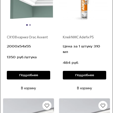
CX108 карниз Orac Axxent
Клей NMC Adefix P5
2000x54х55
Цена за 1 штуку 310
мл
1350 руб./штука
484 руб.
Подробнее
Подробнее
В корзину
В корзину
Под покраску
Под покраску