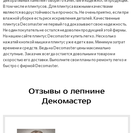
декоративных панелей говорит о качестве и надежности продукции.
В том числе и плинтусов. Для плинтуса важными качествами
являются водоустойчивость и прочность. Не очень приятно, если при
влажной уборке есть риск искривления деталей. Качественные
плинтуса Decomaster не первый год доказывают свою надежность.
Ни один покупатель не остался недоволен продукцией этой фирмы.
На нашем сайте плинтус Decomaster купить легко. Несколько
нажатий кнопкой мышки и плинтус уже едет к вам. Минимум затрат
времени и средств. Ведь на Decomaster цены максимально
доступные. Заказчик всегда остается довольным и товаром и
скоростью его доставки. Выполните свои планы по ремонту легко и
быстро с фирмой Decomaster.
Отзывы о лепнине
Декомастер