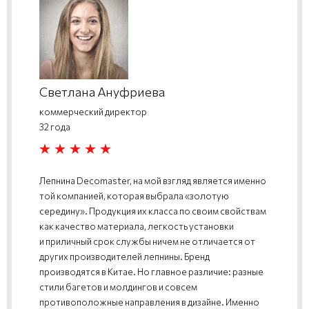
Светлана Ануфриева
коммерческий директор
32 года
Лепнина Decomaster, на мой взгляд является именно
той компанией, которая выбрала «золотую
середину». Продукция их класса по своим свойствам
как качество материала, легкость установки
и приличный срок службы ничем не отличается от
других производителей лепнины. Бренд
производятся в Китае. Но главное различие: разные
стили багетов и молдингов и совсем
противоположные направления в дизайне. Именно