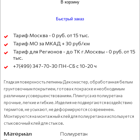
В корзину
Быстрый заказ
Тариф Москва - 0 руб. от 15 тыс.
Тариф МО за МКАД + 30 руб/км
Тариф для Регионов - до ТК г.Москвы - 0 руб. от 15
тыс.
+7(499) 347-70-30 ПН-СБ с 10-20 ч
Гладкая поверхность лепнины Декомастер, обработанная белым
грунтовочным покрытием, готова к покраске и необходимым
различным усовершенствованиям. Плинтуса из полиуретана
прочные, легкие и гибкие. Изделия не подвергаются воздействию
термитов, не усыхают, не деформируются со временем.
Монтируются на монтажный клей для полиуретана и используется
стыковочный клей для стыков.
Материал
Полиуретан