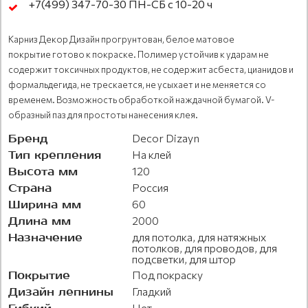
+7(499) 347-70-30 ПН-СБ с 10-20 ч
Карниз Декор Дизайн прогрунтован, белое матовое
покрытие готово к покраске. Полимер устойчив к ударам не
содержит токсичных продуктов, не содержит асбеста, цианидов и
формальдегида, не трескается, не усыхает и не меняется со
временем. Возможность обработкой наждачной бумагой. V-
образный паз для простоты нанесения клея.
Бренд
Decor Dizayn
Тип крепления
На клей
Высота мм
120
Страна
Россия
Ширина мм
60
Длина мм
2000
Назначение
для потолка, для натяжных
потолков, для проводов, для
подсветки, для штор
Покрытие
Под покраску
Дизайн лепнины
Гладкий
Нет