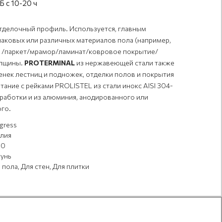
 с 10-20 ч
тделочный профиль. Используется, главным
наковых или различных материалов пола (например,
а /паркет/мрамор/ламинат/ковровое покрытие/
олщины.
PROTERMINAL
из нержавеющей стали также
енек лестниц и подножек, отделки полов и покрытия
тание с рейками PROLISTEL из стали инокс AISI 304-
бработки и из алюминия, анодированного или
го.
gress
лия
00
унь
 пола, Для стен, Для плитки