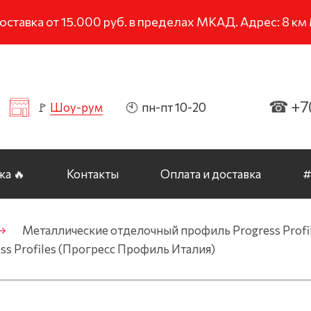
тавка от 15.000 руб. в пределах МКАД. Адрес: 8 к
☎ +7(
🚩
Шоу-рум
🕙 пн-пт 10-20
а 🔥
Контакты
Оплата и доставка
#
Металлические отделочный профиль Progress Profi
ss Profiles (Прогресс Профиль Италия)