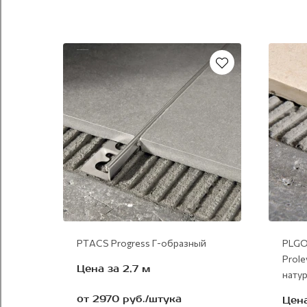
сталь сатинированная
PTАCS Progress Г-образный
PLGO
Prole
Цена за 2,7 м
нату
от 2970 руб./штука
Цена