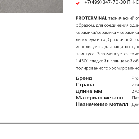
+7(499) 347-70-30 ПН-СБ
PROTERMINAL
технический о
образом, для соединения оди
керамика/керамика - керамик
линолеум и т.д.) различной т
используется для защиты ступ
плинтуса. Рекомендуется соче
1.4301 гладкой и глянцевой о
полированного хромированно
Бренд
Pro
Страна
Ита
Длина мм
27
Материал металл
Лат
Назначение металл
Для