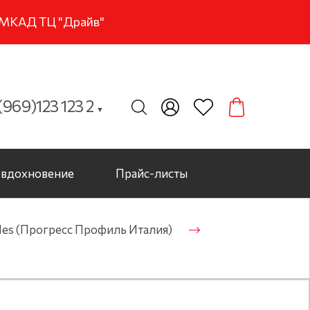
м МКАД ТЦ "Драйв"
969)123 123 2
▼
вдохновение
Прайс-листы
les (Прогресс Профиль Италия)