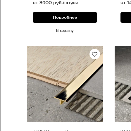
от 3900 руб./штука
от 1
Подробнее
В корзину
алюминий
сталь сатинированная