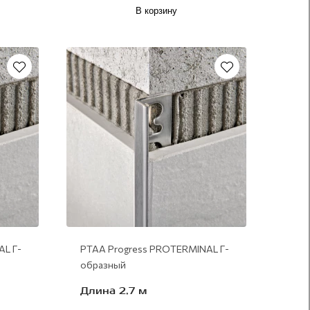
В корзину
алюминий серебро
AL Г-
PTAA Progress PROTERMINAL Г-
образный
Длина 2,7 м