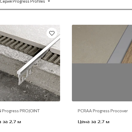
Серия Progress Profiles
алюминий
N Progress PROJOINT
PCRАА Progress Procover
 за 2,7 м
Цена за 2,7 м