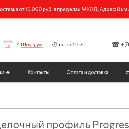
тавка от 15.000 руб. в пределах МКАД. Адрес: 8 к
☎ +7(
🚩
Шоу-рум
🕙 пн-пт 10-20
а 🔥
Контакты
Оплата и доставка
#
елочный профиль Progress 