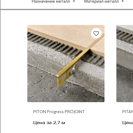
Назначение металл
Материал металл
латунь натуральная
алюминий
PITON Progress PROJOINT
PITA
Цена за 2,7 м
Цена