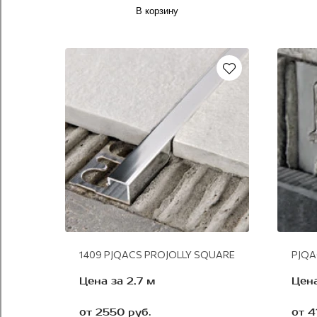
В корзину
сатинированная сталь
нержавеющая сталь
1409 PJQACS PROJOLLY SQUARE
PJQA
Цена за 2,7 м
Цена
от 2550 руб.
от 4