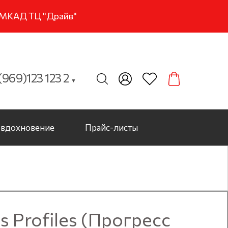
м МКАД ТЦ "Драйв"
969)123 123 2
▼
вдохновение
Прайс-листы
Profiles (Прогресс