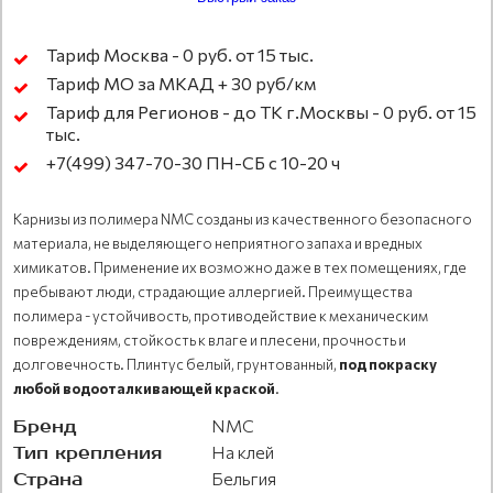
Тариф Москва - 0 руб. от 15 тыс.
Тариф МО за МКАД + 30 руб/км
Тариф для Регионов - до ТК г.Москвы - 0 руб. от 15
тыс.
+7(499) 347-70-30 ПН-СБ с 10-20 ч
Карнизы из полимера NMC созданы из качественного безопасного
материала, не выделяющего неприятного запаха и вредных
химикатов. Применение их возможно даже в тех помещениях, где
пребывают люди, страдающие аллергией. Преимущества
полимера - устойчивость, противодействие к механическим
повреждениям, стойкость к влаге и плесени, прочность и
долговечность. Плинтус белый, грунтованный,
под покраску
любой водооталкивающей краской
.
Бренд
NMC
Тип крепления
На клей
Страна
Бельгия