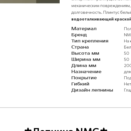
механическим повреждениям, с
долговечность. Плинтус белы
водооталкивающей краско
Материал
Пол
Бренд
NM
Тип крепления
На 
Страна
Бел
Высота мм
50
Ширина мм
50
Длина мм
20
Назначение
для
Покрытие
Под
Гибкий
Не
Дизайн лепнины
Гла