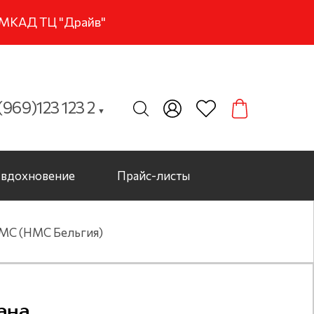
м МКАД ТЦ "Драйв"
969)123 123 2
▼
вдохновение
Прайс-листы
NMC (НМС Бельгия)
ана