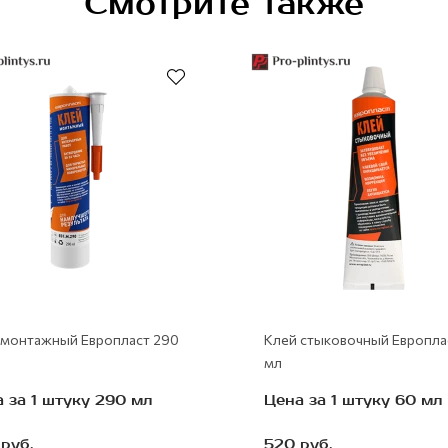
Смотрите также
Рекомендуем
 монтажный Европласт 290
Клей стыковочный Европла
мл
 за 1 штуку 290 мл
Цена за 1 штуку 60 мл
руб.
520 руб.