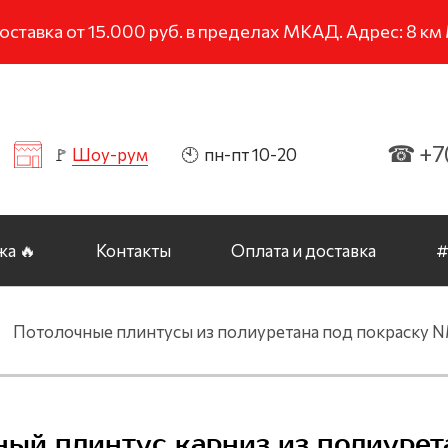
тавка от 15.000 руб. в пределах МКАД. Адрес: 8 к
☎ +7(
🚩
Шоу-рум
🕙 пн-пт 10-20
а 🔥
Контакты
Оплата и доставка
#
Потолочные плинтусы из полиуретана под покраску 
чный плинтус карниз из полиурет