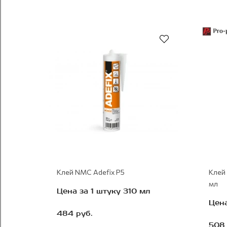
Рекомендуем
Клей NMC Adefix P5
Клей
мл
Цена за 1 штуку 310 мл
Цена
484 руб.
508 