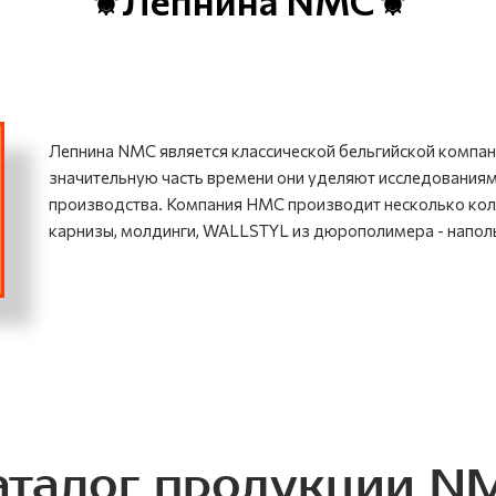
⚜Лепнина NMC⚜
Лепнина NMC является классической бельгийской компа
значительную часть времени они уделяют исследованиям
производства. Компания НМС производит несколько кол
карнизы, молдинги, WALLSTYL из дюрополимера - напол
аталог продукции N