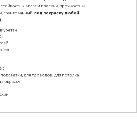
тойкость к влаге и плесени, прочность и
й, грунтованный,
под покраску любой
й
.
иуретан
C
клей
ьгия
00
 подсветки, для проводов, для потолка
 покраску
т
дкий