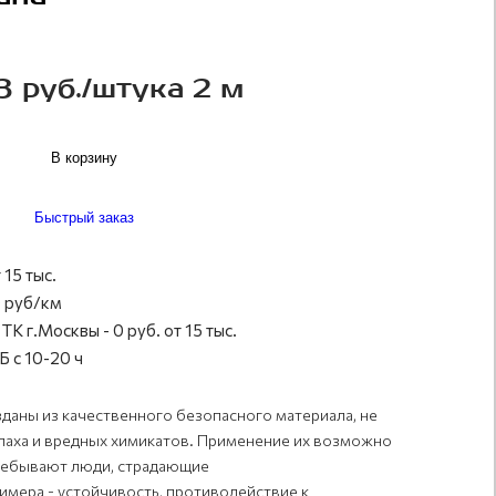
3 руб./штука 2 м
В корзину
Быстрый заказ
 15 тыс.
 руб/км
ТК г.Москвы - 0 руб. от 15 тыс.
 с 10-20 ч
даны из качественного безопасного материала, не
аха и вредных химикатов. Применение их возможно
пребывают люди, страдающие
имера - устойчивость, противодействие к