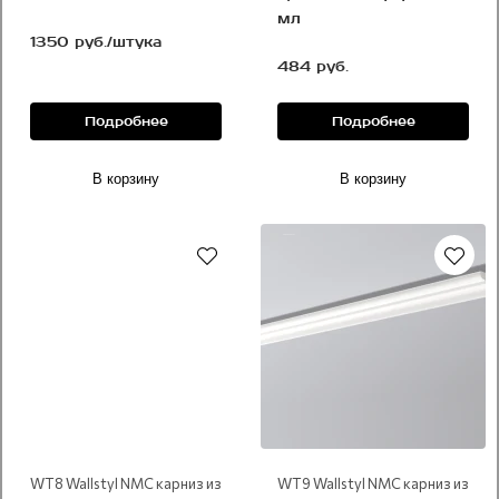
мл
1350 руб./штука
484 руб.
Подробнее
Подробнее
В корзину
В корзину
Под покраску
Под покраску
WT8 Wallstyl NMC карниз из
WT9 Wallstyl NMC карниз из