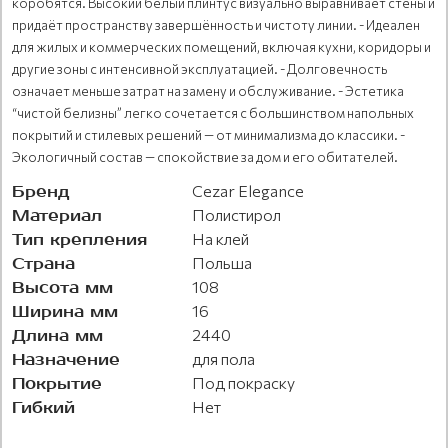
коробятся. Высокий белый плинтус визуально выравнивает стены и
придаёт пространству завершённость и чистоту линии. - Идеален
для жилых и коммерческих помещений, включая кухни, коридоры и
другие зоны с интенсивной эксплуатацией. - Долговечность
означает меньше затрат на замену и обслуживание. - Эстетика
“чистой белизны” легко сочетается с большинством напольных
покрытий и стилевых решений — от минимализма до классики. -
Экологичный состав — спокойствие за дом и его обитателей.
Бренд
Cezar Elegance
Материал
Полистирол
Тип крепления
На клей
Страна
Польша
Высота мм
108
Ширина мм
16
Длина мм
2440
Назначение
для пола
Покрытие
Под покраску
Гибкий
Нет