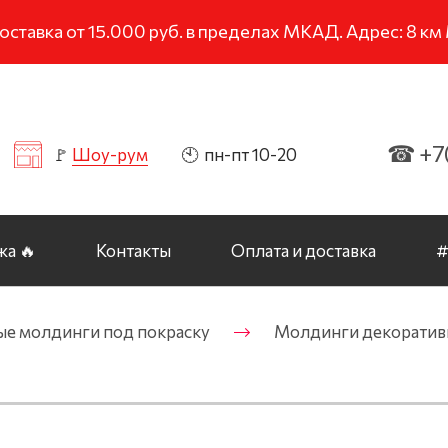
тавка от 15.000 руб. в пределах МКАД. Адрес: 8 к
☎ +7(
🚩
Шоу-рум
🕙 пн-пт 10-20
а 🔥
Контакты
Оплата и доставка
#
ые молдинги под покраску
Молдинги декоративн