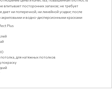
оотношение цены и качества; повышенная плотность
 не впитывает посторонних запахов; не требует
 дает ни поперечной, ни линейной усадки; после
я акриловыми и водно-дисперсионными красками
fect Plus
клей
ай
00
 потолка, для натяжных потолков
 покраску
дкий
т