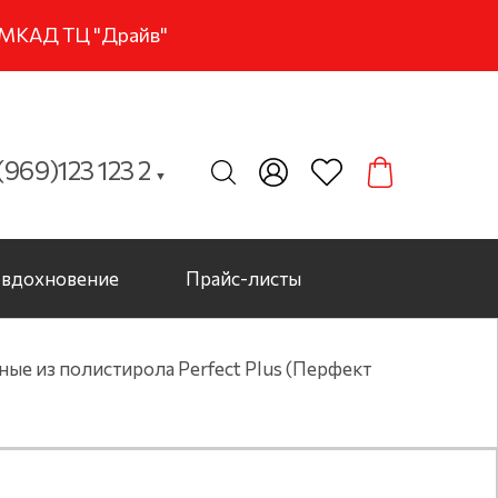
м МКАД ТЦ "Драйв"
969)123 123 2
▼
вдохновение
Прайс-листы
ые из полистирола Perfect Plus (Перфект