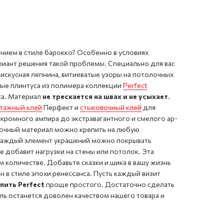
нием в стиле барокко? Особенно в условиях
риант решения такой проблемы. Специально для вас
искусная лепнина, витиеватые узоры на потолочных
ые плинтуса из полимера коллекции
Perfect
ка. Материал
не трескается на швах и не усыхает
.
тажный клей
Перфект и
стыковочный клей
для
 скромного ампира до экстравагантного и смелого ар-
 прочный материал можно крепить на любую
 Каждый элемент украшений можно покрывать
 добавит нагрузки на стены или потолок. Эта
 количестве. Добавьте сказки и шика в вашу жизнь
в стиле эпохи ренессанса. Пусть каждый визит
пить Perfect
проще простого. Достаточно сделать
ель останется доволен качеством нашего товара и