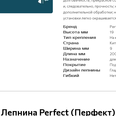
долговечность; прекрасное с
и, следовательно, прочность;
дополнительной обработки; не
установки легко окрашиваетс
Бренд
Per
Высота мм
19
Тип крепления
На 
Страна
Кит
Ширина мм
9
Длина мм
20
Назначение
для
Покрытие
Под
Дизайн лепнины
Гла
Гибкий
Не
Лепнина Perfect (Перфект)