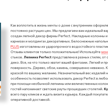
Как воплотить в жизнь мечты о доме с внутренним оформле
постоянно растущих цен. Мы предлагаем вам идеальный ва
создан лепной декор фирмы Perfect. Накладные колонны и 
карнизах и молдингах декоративных. Белоснежные напольн
PLUS
изготовлены из ударопрочного водостойкого пласти
Отзывы клиентов только положительные! Используйте
мон
стыков.
Лепнина Perfect
представлена в разных стилях, от
деко. Все, на что только хватит вашей фантазии. Легкий и
поверхность. Дерево, обои, камень, совершенно неважно.
краской по вашему желанию. Незначительный вес изделий не
особенность позволяет использовать декор Perfect в любом
при помощи необычной лепнины или величественных колонн 
гостей напоминает светские рауты прошедших столетий.
Ку
всего пару кликов и ждать визита курьера. Каждый покупат
оперативной доставкой.