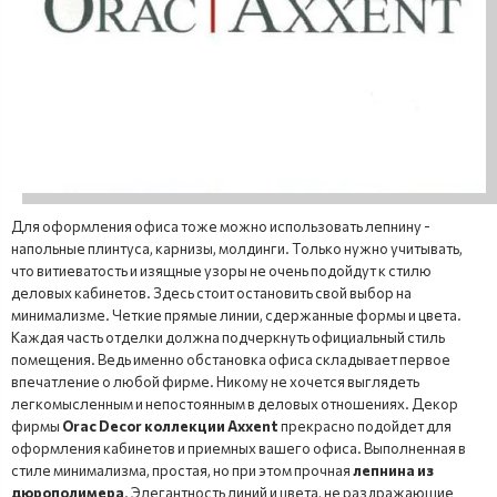
Для оформления офиса тоже можно использовать лепнину -
напольные плинтуса, карнизы, молдинги. Только нужно учитывать,
что витиеватость и изящные узоры не очень подойдут к стилю
деловых кабинетов. Здесь стоит остановить свой выбор на
минимализме. Четкие прямые линии, сдержанные формы и цвета.
Каждая часть отделки должна подчеркнуть официальный стиль
помещения. Ведь именно обстановка офиса складывает первое
впечатление о любой фирме. Никому не хочется выглядеть
легкомысленным и непостоянным в деловых отношениях. Декор
фирмы
Orac Decor коллекции Axxent
прекрасно подойдет для
оформления кабинетов и приемных вашего офиса. Выполненная в
стиле минимализма, простая, но при этом прочная
лепнина из
дюрополимера
. Элегантность линий и цвета, не раздражающие