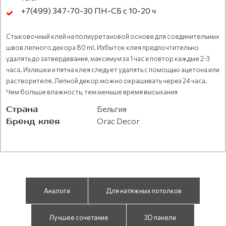
+7(499) 347-70-30 ПН-СБ с 10-20 ч
Стыковочный клей на полиуретановой основе для соединительных
швов лепного декора 80 ml. Избыток клея предпочтительно
удалять до затвердевания, максимум за 1 час и повтор каждые 2-3
часа. Излишки и пятна клея следует удалять с помощью ацетона или
растворителя. Лепной декор можно окрашивать через 24 часа.
Чем больше влажность, тем меньше время высыхания
Страна
Бельгия
Бренд клея
Orac Decor
Аналоги
Для натяжных потолков
Лучшее сочетание
3D панели