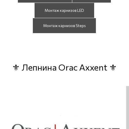
Монтаж карнизов LED
Монтаж карнизов Steps
⚜ Лепнина Orac Axxent ⚜