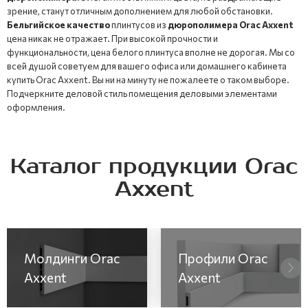
зрение, станут отличным дополнением для любой обстановки.
Бельгийское качество
плинтусов из
дюрополимера Orac Axxent
цена никак не отражает. При высокой прочности и
функциональности, цена белого плинтуса вполне не дорогая. Мы со
всей душой советуем для вашего офиса или домашнего кабинета
купить Orac Axxent. Вы ни на минуту не пожалеете о таком выборе.
Подчеркните деловой стиль помещения деловыми элементами
оформления.
Каталог продукции Orac
Axxent
Молдинги Orac
Профили Orac
Axxent
Axxent