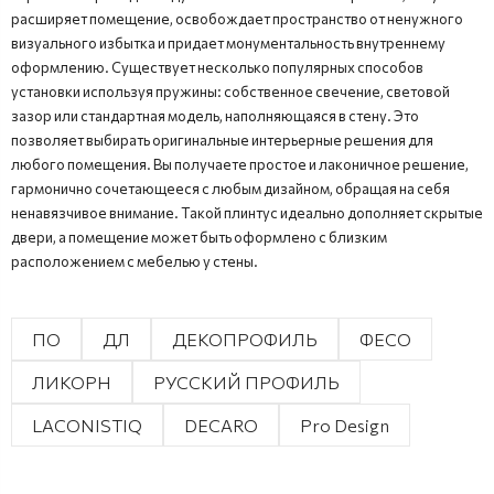
расширяет помещение, освобождает пространство от ненужного
визуального избытка и придает монументальность внутреннему
оформлению. Существует несколько популярных способов
установки используя пружины: собственное свечение, световой
зазор или стандартная модель, наполняющаяся в стену. Это
позволяет выбирать оригинальные интерьерные решения для
любого помещения. Вы получаете простое и лаконичное решение,
гармонично сочетающееся с любым дизайном, обращая на себя
ненавязчивое внимание. Такой плинтус идеально дополняет скрытые
двери, а помещение может быть оформлено с близким
расположением с мебелью у стены.
ПО
ДЛ
ДЕКОПРОФИЛЬ
ФЕСО
ЛИКОРН
РУССКИЙ ПРОФИЛЬ
LACONISTIQ
DECARO
Pro Design