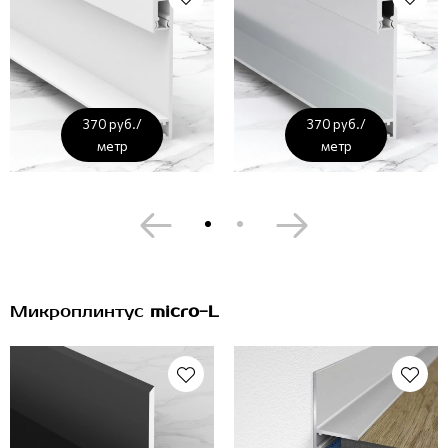
370 руб./
370 руб./
метр
метр
Микроплинтус
micro-L