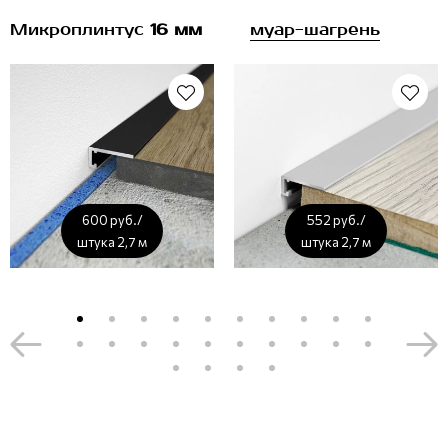
Микроплинтус
16 мм
муар-шагрень
600 руб./
552 руб./
штука 2,7 м
штука 2,7 м