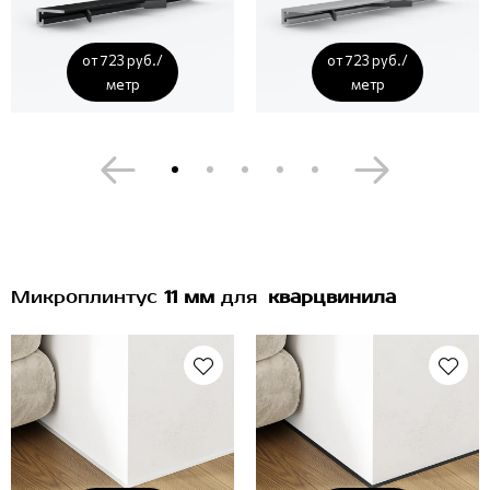
от 723 руб./
от 723 руб./
метр
метр
Микроплинтус
11 мм
для
кварцвинила