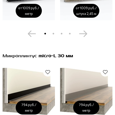
от 1009 руб./
от 1009 руб./
метр
штука 2,45 м
Микроплинтус
micro-L 30 мм
794 руб./
794 руб./
метр
метр