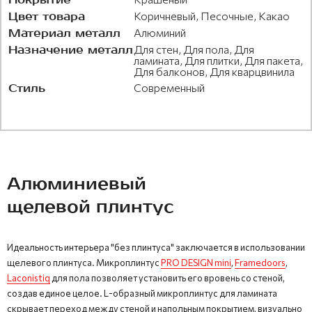
Цвет товара
Коричневый, Песочные, Какао
Материал металл
Алюминий
Назначение металл
Для стен, Для пола, Для
ламината, Для плитки, Для пакета,
Для балконов, Для кварцвинила
Стиль
Современный
Алюминиевый
щелевой плинтус
Идеальность интерьера "без плинтуса" заключается в использовании
щелевого плинтуса. Микроплинтус
PRO DESIGN mini
,
Framedoors
,
Laconistiq
для пола позволяет установить его вровень со стеной,
создав единое целое. L-образный микроплинтус для ламината
скрывает переход между стеной и напольным покрытием, визуально