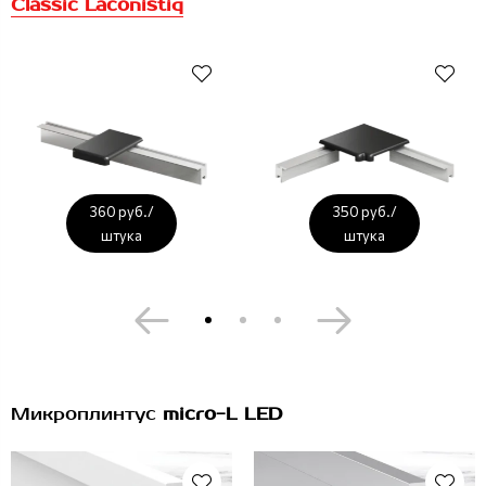
Classic Laconistiq
360 руб./
350 руб./
штука
штука
Микроплинтус
micro-L LED