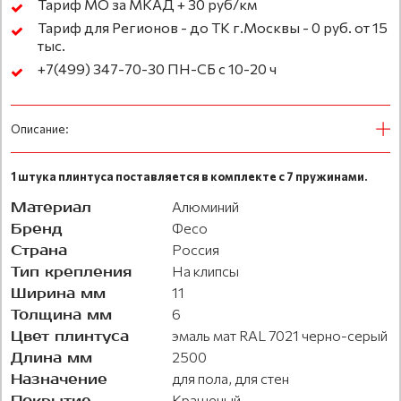
Тариф МО за МКАД + 30 руб/км
Тариф для Регионов - до ТК г.Москвы - 0 руб. от 15
тыс.
+7(499) 347-70-30 ПН-СБ с 10-20 ч
Описание:
1 штука плинтуса поставляется в комплекте с 7 пружинами.
Материал
Алюминий
Бренд
Фесо
Страна
Россия
Тип крепления
На клипсы
Ширина мм
11
Толщина мм
6
Цвет плинтуса
эмаль мат RAL 7021 черно-серый
Длина мм
2500
Назначение
для пола, для стен
Покрытие
Крашеный