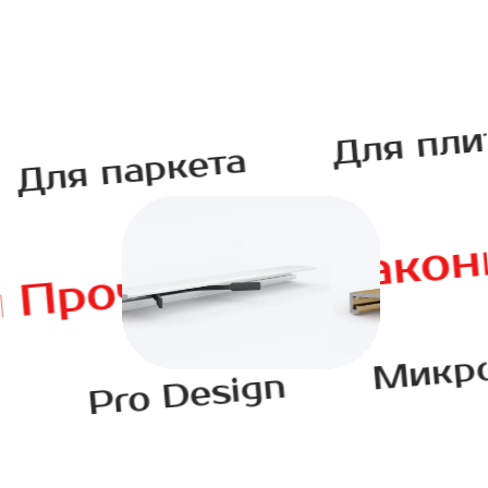
Для плитк
ля паркета
Лак
ой Прочный
Микропли
Pro Design