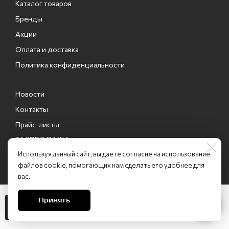
Каталог товаров
Бренды
Акции
Оплата и доставка
Политика конфиденциальности
Новости
Контакты
Прайс-листы
РАСПРОДАЖА
Используя данный сайт, вы даете согласие на использование
Промо-коды
файлов cookie, помогающих нам сделать его удобнее для
вас.
Принять