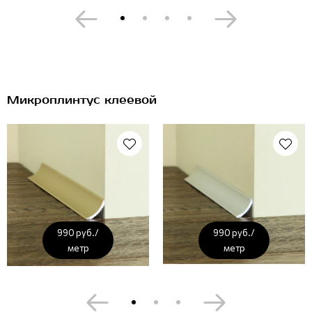
Микроплинтус клеевой
990 руб./
990 руб./
метр
метр