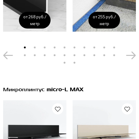
от 268 руб./
от 255 руб./
метр
метр
Микроплинтус
micro-L MAX